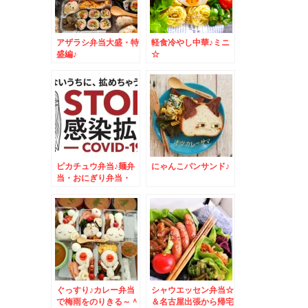
アザラシ弁当大盛・特
軽食冷やし中華♪ミニ
盛編♪
☆
ピカチュウ弁当♪麺弁
にゃんこパンサンド♪
当・おにぎり弁当・
MIX弁当・おかず
色々
ぐっすり♪カレー弁当
シャウエッセン弁当☆
で梅雨をのりきる～＾
＆名古屋出張から帰宅