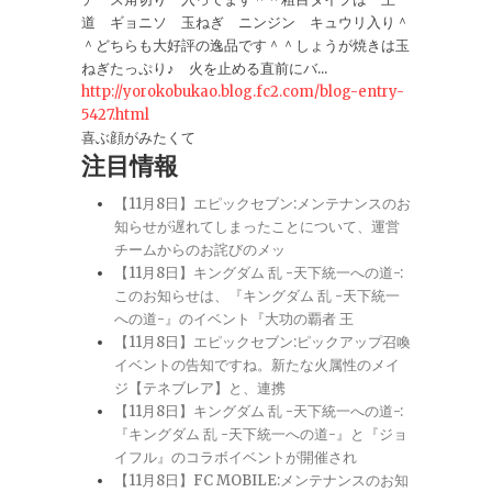
道 ギョニソ 玉ねぎ ニンジン キュウリ入り＾
＾どちらも大好評の逸品です＾＾しょうが焼きは玉
ねぎたっぷり♪ 火を止める直前にバ...
http://yorokobukao.blog.fc2.com/blog-entry-
5427.html
喜ぶ顔がみたくて
注目情報
【11月8日】エピックセブン:メンテナンスのお
知らせが遅れてしまったことについて、運営
チームからのお詫びのメッ
【11月8日】キングダム 乱 -天下統一への道-:
このお知らせは、『キングダム 乱 -天下統一
への道-』のイベント『大功の覇者 王
【11月8日】エピックセブン:ピックアップ召喚
イベントの告知ですね。新たな火属性のメイ
ジ【テネブレア】と、連携
【11月8日】キングダム 乱 -天下統一への道-:
『キングダム 乱 -天下統一への道-』と『ジョ
イフル』のコラボイベントが開催され
【11月8日】FC MOBILE:メンテナンスのお知