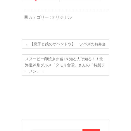
カテゴリー :
オリジナル
←
【息子と娘のオベントウ】 ツバメのお弁当
スヌーピー卵焼き弁当♪＆知る人ぞ知る！！北
海道芦別グルメ「タモリ食堂」さんの「特製ラ
ーメン」
→