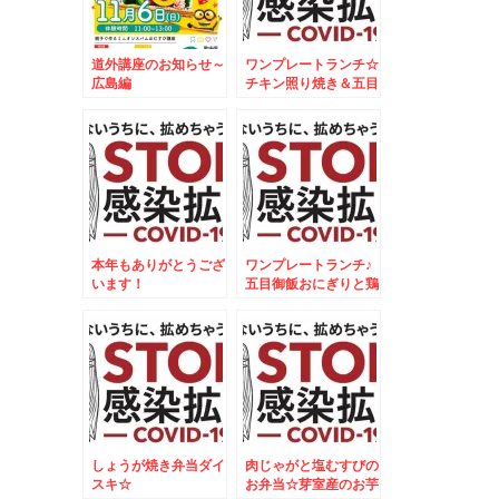
道外講座のお知らせ～
ワンプレートランチ☆
広島編
チキン照り焼き＆五目
御飯焼きおにぎりプレ
ート☆
本年もありがとうござ
ワンプレートランチ♪
います！
五目御飯おにぎりと鶏
肉のオレンジ焼♪
しょうが焼き弁当ダイ
肉じゃがと塩むすびの
スキ☆
お弁当☆芽室産のお芋