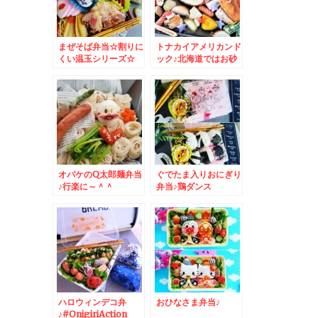
まぜそば弁当☆割りに
トナカイアメリカンド
くい温玉シリーズ☆
ック♪北海道ではお砂
糖たっぷりフレンチド
ック
オバケのQ太郎麺弁当
ぐでたま入りおにぎり
♪行楽に～＾＾
弁当♪鶏ダンス
ハロウィンデコ弁
おひなさま弁当♪
♪#OnigiriAction