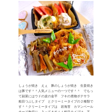
しょうが焼き えぇ 豚のしょうが焼き 生姜焼き
は豚です＾＾人気メニューの一つです＾＾ でもっ
て副菜にはウドの皮の金平 フキの煮物ポテサラ
粗目つぶしタイプ とクリーミータイプの２種類で
す＾＾クリーミータイプは 岩海苔 カマンベール
チーズ角切り 入ってます＾＾粗目タイプは 王