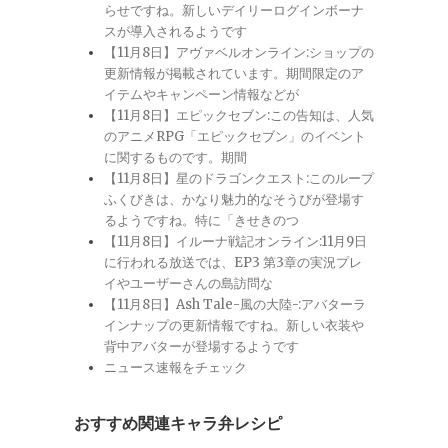
らせですね。新しいデイリーログインボーナ
スが導入されるようです
【11月8日】アヴァベルオンライン:ショップの
更新情報が掲載されています。期間限定のア
イテムやキャンペーン情報などが
【11月8日】エピックセブン:この告知は、人気
のアニメRPG「エピックセブン」のイベント
に関するものです。期間
【11月8日】星のドラゴンクエスト:このループ
ふくびきは、かなり魅力的なそうびが登場す
るようですね。特に「きせきのつ
【11月8日】イルーナ戦記オンライン:11月9日
に行われる放送では、EP3 第3章の実況プレ
イやユーザーさんの島訪問な
【11月8日】Ash Tale-風の大陸-:アバターラ
インナップの更新情報ですね。新しい衣装や
背中アバターが登場するようです
ニュース速報をチェック
おすすめ関連キャラ弁レシピ