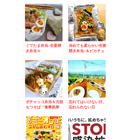
ぐでたま弁当♪生姜焼
冷めても柔らかい生姜
き弁当☆
焼き弁当♪＆ピカチュ
ウ弁当＆バルバッコア
渋谷店♪あぁシュラス
コ堪能♪
ポチャッコ弁当＆元祖
忘れてはいけない日、
もつそば「食事処希
忘れられない日
林」さんで「ぴり辛も
つそば」激ウマっ(*
´艸`*)