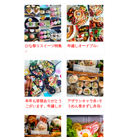
が美味しすぎる～～～
～＾＾
ひな祭りスイーツ特集
年越しオードブル♪
♪
本年も皆様ありがとう
アザラシキャラ弁♪そ
ございます。年越しオ
うめん巻きずし弁当♪
ードブル♪