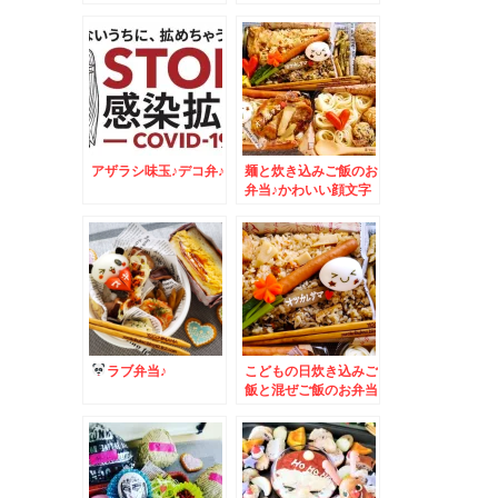
＾
しました＾＾
アザラシ味玉♪デコ弁♪
麺と炊き込みご飯のお
弁当♪かわいい顔文字
味玉♪
ラブ弁当♪
こどもの日炊き込みご
飯と混ぜご飯のお弁当
♪