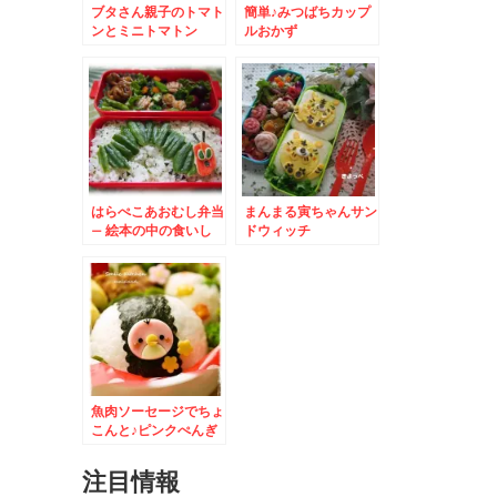
ブタさん親子のトマト
簡単♪みつばちカップ
ンとミニトマトン
ルおかず
はらぺこあおむし弁当
まんまる寅ちゃんサン
– 絵本の中の食いし
ドウィッチ
ん坊
魚肉ソーセージでちょ
こんと♪ピンクぺんぎ
ん
注目情報