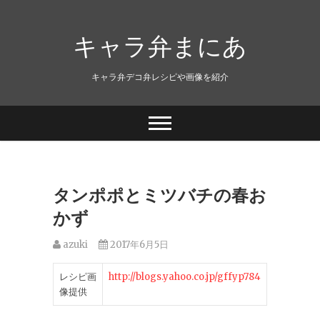
キャラ弁まにあ
キャラ弁デコ弁レシピや画像を紹介
タンポポとミツバチの春お
かず
azuki
2017年6月5日
レシピ画
http://blogs.yahoo.co.jp/gffyp784
像提供