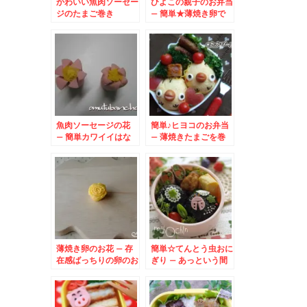
かわいい魚肉ソーセー
ひよこの親子のお弁当
ジのたまご巻き
– 簡単★薄焼き卵で
可愛いヒヨコ♪
魚肉ソーセージの花
簡単♪ヒヨコのお弁当
– 簡単カワイイはな
– 薄焼きたまごを巻
のできあがり♪
いたおにぎり★
薄焼き卵のお花 – 存
簡単☆てんとう虫おに
在感ばっちりの卵のお
ぎり – あっという間
はな♪
に春らんまん弁当☆