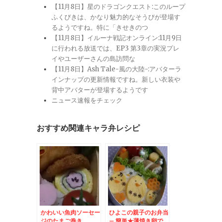
【11月8日】星のドラゴンクエスト:このループ
ふくびきは、かなり魅力的なそうびが登場す
るようですね。特に「きせきのつ
【11月8日】イルーナ戦記オンライン:11月9日
に行われる放送では、EP3 第3章の実況プレ
イやユーザーさんの島訪問な
【11月8日】Ash Tale-風の大陸-:アバターラ
インナップの更新情報ですね。新しい衣装や
背中アバターが登場するようです
ニュース速報をチェック
おすすめ関連キャラ弁レシピ
かわいい魚肉ソーセー
ひよこの親子のお弁当
ジのたまご巻き
– 簡単★薄焼き卵で