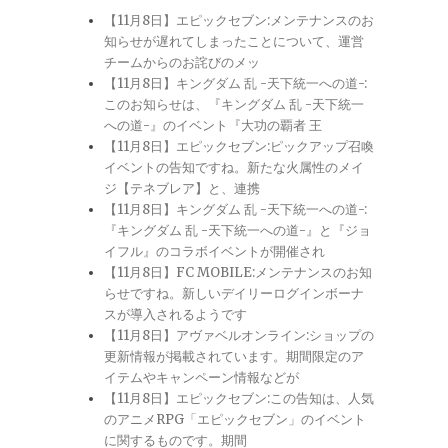
【11月8日】エピックセブン:メンテナンスのお
知らせが遅れてしまったことについて、運営
チームからのお詫びのメッ
【11月8日】キングダム 乱 -天下統一への道-:
このお知らせは、『キングダム 乱 -天下統一
への道-』のイベント『大功の覇者 王
【11月8日】エピックセブン:ピックアップ召喚
イベントの告知ですね。新たな火属性のメイ
ジ【テネブレア】と、連携
【11月8日】キングダム 乱 -天下統一への道-:
『キングダム 乱 -天下統一への道-』と『ジョ
イフル』のコラボイベントが開催され
【11月8日】FC MOBILE:メンテナンスのお知
らせですね。新しいデイリーログインボーナ
スが導入されるようです
【11月8日】アヴァベルオンライン:ショップの
更新情報が掲載されています。期間限定のア
イテムやキャンペーン情報などが
【11月8日】エピックセブン:この告知は、人気
のアニメRPG「エピックセブン」のイベント
に関するものです。期間