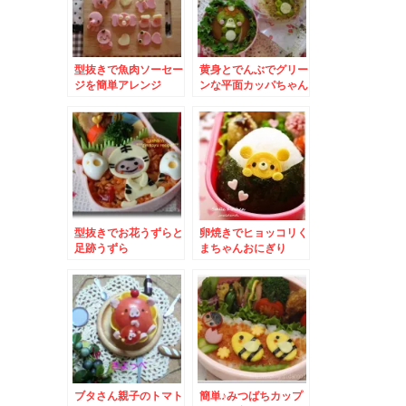
型抜きで魚肉ソーセー
黄身とでんぶでグリー
ジを簡単アレンジ
ンな平面カッパちゃん
型抜きでお花うずらと
卵焼きでヒョッコリく
足跡うずら
まちゃんおにぎり
ブタさん親子のトマト
簡単♪みつばちカップ