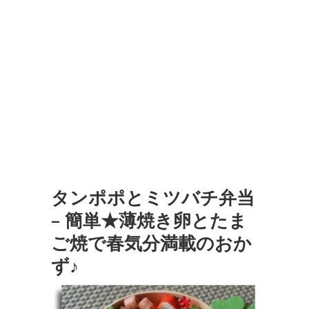
タンポポとミツバチ弁当
– 簡単★薄焼き卵とたま
ご焼で春気分満載のおか
ず♪