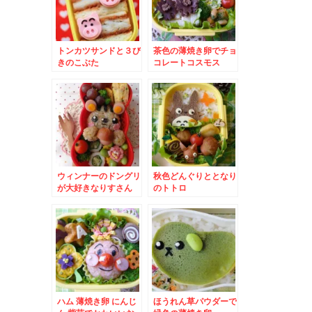
トンカツサンドと３び
茶色の薄焼き卵でチョ
きのこぶた
コレートコスモス
ウィンナーのドングリ
秋色どんぐりととなり
が大好きなりすさん
のトトロ
ハム 薄焼き卵 にんじ
ほうれん草パウダーで