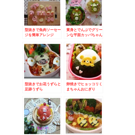
型抜きで魚肉ソーセー
黄身とでんぶでグリー
ジを簡単アレンジ
ンな平面カッパちゃん
型抜きでお花うずらと
卵焼きでヒョッコリく
足跡うずら
まちゃんおにぎり