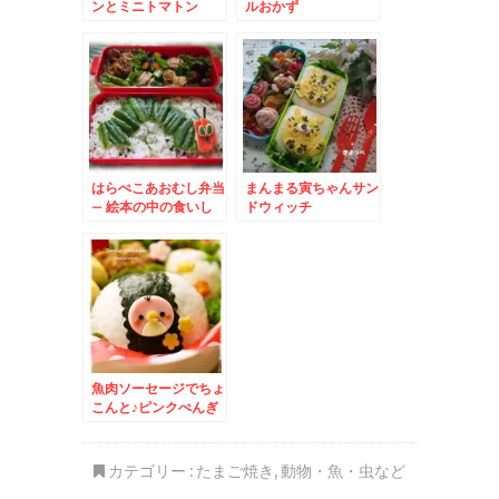
ンとミニトマトン
ルおかず
はらぺこあおむし弁当
まんまる寅ちゃんサン
– 絵本の中の食いし
ドウィッチ
ん坊
魚肉ソーセージでちょ
こんと♪ピンクぺんぎ
ん
カテゴリー :
たまご焼き
,
動物・魚・虫など