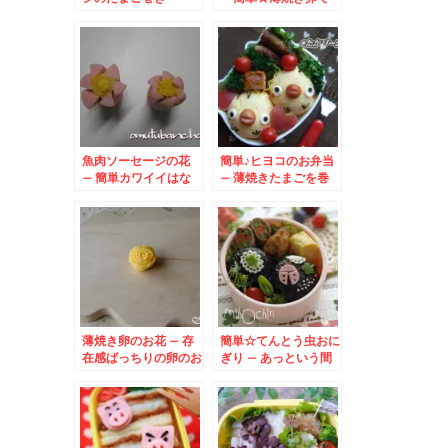
可愛いヒヨコ♪
魚肉ソーセージの花
簡単♪ヒヨコのお弁当
– 簡単カワイイはな
– 薄焼きたまごを巻
のできあがり♪
いたおにぎり★
薄焼き卵のお花 – 存
簡単☆てんとう虫おに
在感ばっちりの卵のお
ぎり – あっという間
はな♪
に春らんまん弁当☆