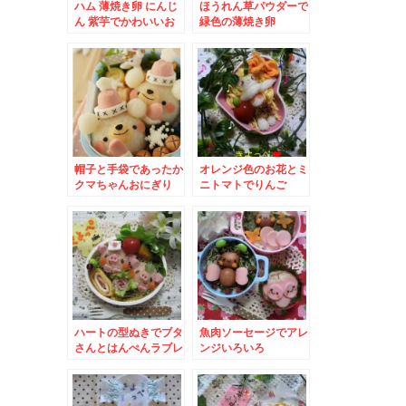
ハム 薄焼き卵 にんじ
ほうれん草パウダーで
ん 紫芋でかわいいお
緑色の薄焼き卵
花
帽子と手袋であったか
オレンジ色のお花とミ
クマちゃんおにぎり
ニトマトでりんご
ハートの型ぬきでブタ
魚肉ソーセージでアレ
さんとはんぺんラブレ
ンジいろいろ
ター