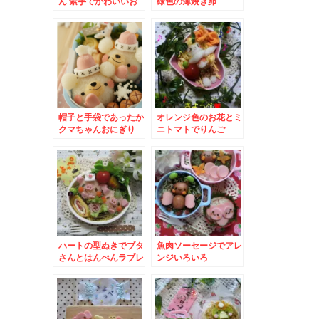
ん 紫芋でかわいいお
緑色の薄焼き卵
花
帽子と手袋であったか
オレンジ色のお花とミ
クマちゃんおにぎり
ニトマトでりんご
ハートの型ぬきでブタ
魚肉ソーセージでアレ
さんとはんぺんラブレ
ンジいろいろ
ター