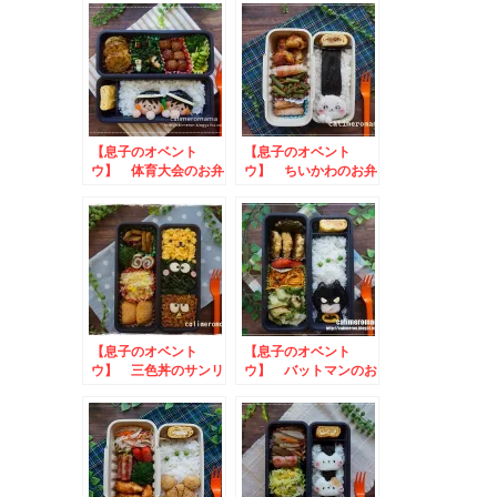
お弁当
【息子のオベント
【息子のオベント
ウ】 体育大会のお弁
ウ】 ちいかわのお弁
当
当 to バレンタイ
ン弁当フォトコンテス
ト
【息子のオベント
【息子のオベント
ウ】 三色丼のサンリ
ウ】 バットマンのお
オ弁当
弁当