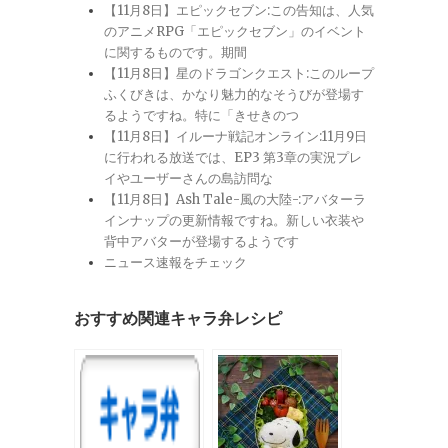
【11月8日】エピックセブン:この告知は、人気
のアニメRPG「エピックセブン」のイベント
に関するものです。期間
【11月8日】星のドラゴンクエスト:このループ
ふくびきは、かなり魅力的なそうびが登場す
るようですね。特に「きせきのつ
【11月8日】イルーナ戦記オンライン:11月9日
に行われる放送では、EP3 第3章の実況プレ
イやユーザーさんの島訪問な
【11月8日】Ash Tale-風の大陸-:アバターラ
インナップの更新情報ですね。新しい衣装や
背中アバターが登場するようです
ニュース速報をチェック
おすすめ関連キャラ弁レシピ