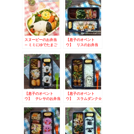
スヌーピーのお弁当
【息子のオベント
– ミミにゆでたまご
ウ】 リスのお弁当
【息子のオベント
【息子のオベント
ウ】 テレサのお弁当
ウ】 スラムダンク☆
桜木花道のお弁当