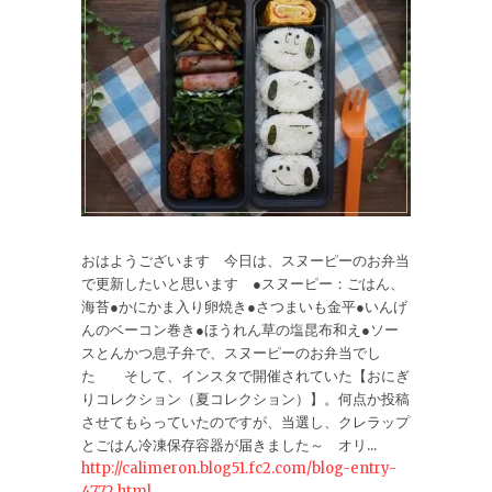
おはようございます 今日は、スヌーピーのお弁当
で更新したいと思います ●スヌーピー：ごはん、
海苔●かにかま入り卵焼き●さつまいも金平●いんげ
んのベーコン巻き●ほうれん草の塩昆布和え●ソー
スとんかつ息子弁で、スヌーピーのお弁当でし
た そして、インスタで開催されていた【おにぎ
りコレクション（夏コレクション）】。何点か投稿
させてもらっていたのですが、当選し、クレラップ
とごはん冷凍保存容器が届きました～ オリ...
http://calimeron.blog51.fc2.com/blog-entry-
4772.html