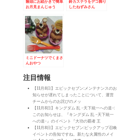
饅頭にお絵かきで簡単
鈴カステラをデコ飾り
お月見まんじゅう
したねずみさん
ミニドーナツでくまさ
んおやつ
注目情報
【11月8日】エピックセブン:メンテナンスのお
知らせが遅れてしまったことについて、運営
チームからのお詫びのメッ
【11月8日】キングダム 乱 -天下統一への道-:
このお知らせは、『キングダム 乱 -天下統一
への道-』のイベント『大功の覇者 王
【11月8日】エピックセブン:ピックアップ召喚
イベントの告知ですね。新たな火属性のメイ