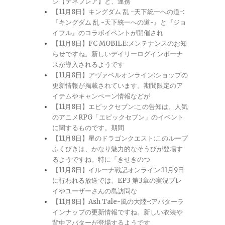
ジ【テネブレア】と、連携
【11月8日】キングダム 乱 -天下統一への道-:
『キングダム 乱 -天下統一への道-』と『ジョ
イフル』のコラボイベントが開催され
【11月8日】FC MOBILE:メンテナンスのお知
らせですね。新しいデイリーログインボーナ
スが導入されるようです
【11月8日】アヴァベルオンライン:ショップの
更新情報が掲載されています。期間限定のア
イテムやキャンペーン情報などが
【11月8日】エピックセブン:この告知は、人気
のアニメRPG「エピックセブン」のイベント
に関するものです。期間
【11月8日】星のドラゴンクエスト:このループ
ふくびきは、かなり魅力的なそうびが登場す
るようですね。特に「きせきのつ
【11月8日】イルーナ戦記オンライン:11月9日
に行われる放送では、EP3 第3章の実況プレ
イやユーザーさんの島訪問な
【11月8日】Ash Tale-風の大陸-:アバターラ
インナップの更新情報ですね。新しい衣装や
背中アバターが登場するようです