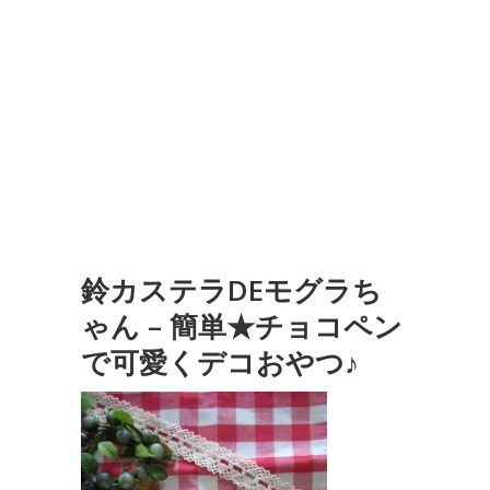
鈴カステラDEモグラち
ゃん – 簡単★チョコペン
で可愛くデコおやつ♪