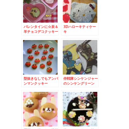
バレンタインに☆辰＆
3Dハローキティケー
羊チョコデコクッキー
キ
型抜きなしでもアンパ
侍戦隊シンケンジャー
ンマンクッキー
のシンケングリーン
(デコチョコ)