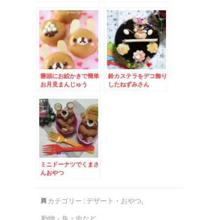
(デコチョコ)
饅頭にお絵かきで簡単
鈴カステラをデコ飾り
お月見まんじゅう
したねずみさん
ミニドーナツでくまさ
んおやつ
カテゴリー :
デザート・おやつ
,
動物・魚・虫など