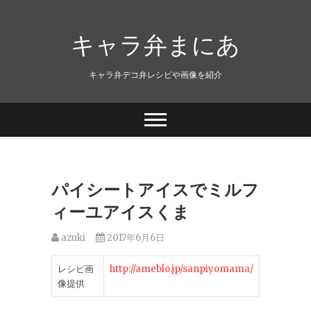
キャラ弁まにあ
キャラ弁デコ弁レシピや画像を紹介
パイシートアイスでミルフ
ィーユアイスくま
azuki
2017年6月6日
レシピ画
http://ameblo.jp/sanpiyomama/
像提供