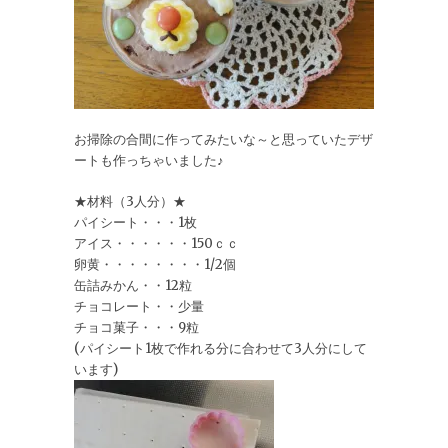
お掃除の合間に作ってみたいな～と思っていたデザ
ートも作っちゃいました♪
★材料（3人分）★
パイシート・・・1枚
アイス・・・・・・150ｃｃ
卵黄・・・・・・・・1/2個
缶詰みかん・・12粒
チョコレート・・少量
チョコ菓子・・・9粒
(パイシート1枚で作れる分に合わせて3人分にして
います)