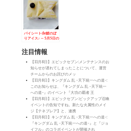
パイシートde鯉のぼ
りアイス♪ – 5月5日の
こどもの日のおやつに
☆
注目情報
【11月8日】エピックセブン:メンテナンスのお
知らせが遅れてしまったことについて、運営
チームからのお詫びのメッ
【11月8日】キングダム 乱 -天下統一への道-:
このお知らせは、『キングダム 乱 -天下統一
への道-』のイベント『大功の覇者 王
【11月8日】エピックセブン:ピックアップ召喚
イベントの告知ですね。新たな火属性のメイ
ジ【テネブレア】と、連携
【11月8日】キングダム 乱 -天下統一への道-:
『キングダム 乱 -天下統一への道-』と『ジョ
イフル』のコラボイベントが開催され