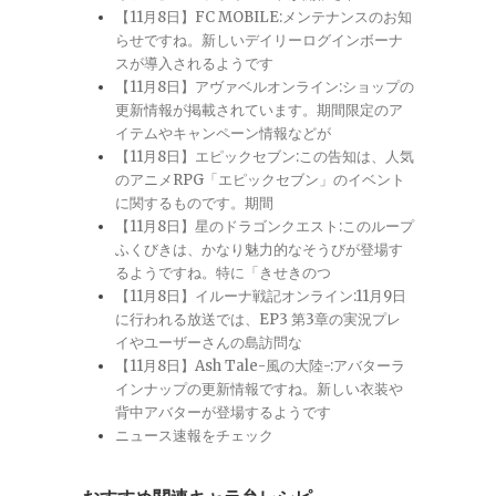
【11月8日】FC MOBILE:メンテナンスのお知
らせですね。新しいデイリーログインボーナ
スが導入されるようです
【11月8日】アヴァベルオンライン:ショップの
更新情報が掲載されています。期間限定のア
イテムやキャンペーン情報などが
【11月8日】エピックセブン:この告知は、人気
のアニメRPG「エピックセブン」のイベント
に関するものです。期間
【11月8日】星のドラゴンクエスト:このループ
ふくびきは、かなり魅力的なそうびが登場す
るようですね。特に「きせきのつ
【11月8日】イルーナ戦記オンライン:11月9日
に行われる放送では、EP3 第3章の実況プレ
イやユーザーさんの島訪問な
【11月8日】Ash Tale-風の大陸-:アバターラ
インナップの更新情報ですね。新しい衣装や
背中アバターが登場するようです
ニュース速報をチェック