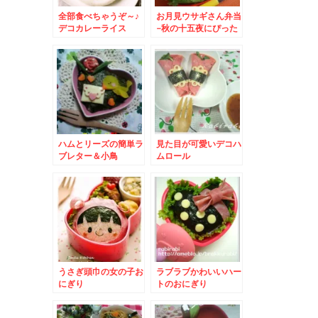
全部食べちゃうぞ～♪
お月見ウサギさん弁当
デコカレーライス
-秋の十五夜にぴった
りの可愛い弁当
ハムとリーズの簡単ラ
見た目が可愛いデコハ
ブレター＆小鳥
ムロール
うさぎ頭巾の女の子お
ラブラブかわいいハー
にぎり
トのおにぎり