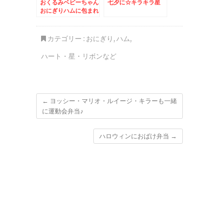
おくるみベビーちゃん
七夕に☆キラキラ星
おにぎりハムに包まれ
た赤ちゃん
カテゴリー :
おにぎり
,
ハム
,
ハート・星・リボンなど
←
ヨッシー・マリオ・ルイージ・キラーも一緒
に運動会弁当♪
ハロウィンにおばけ弁当
→