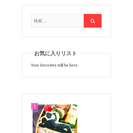
お気に入りリスト
Your favorites will be here.