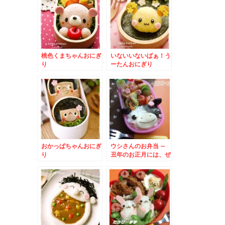
桃色くまちゃんおにぎ
いないいないばぁ！う
り
ーたんおにぎり
おかっぱちゃんおにぎ
ウシさんのお弁当 –
り
丑年のお正月には、ぜ
ひこのお弁当を！！