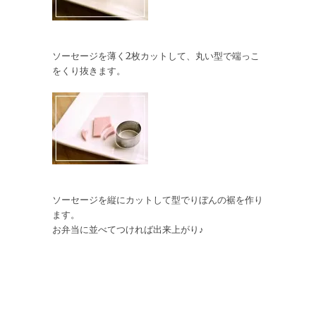
ソーセージを薄く2枚カットして、丸い型で端っこ
をくり抜きます。
ソーセージを縦にカットして型でりぼんの裾を作り
ます。
お弁当に並べてつければ出来上がり♪