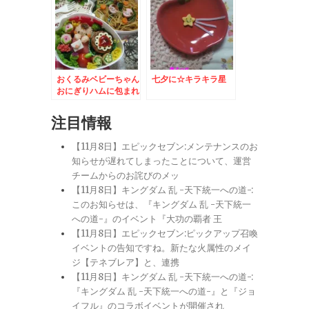
おくるみベビーちゃん
七夕に☆キラキラ星
おにぎりハムに包まれ
た赤ちゃん
注目情報
【11月8日】エピックセブン:メンテナンスのお
知らせが遅れてしまったことについて、運営
チームからのお詫びのメッ
【11月8日】キングダム 乱 -天下統一への道-:
このお知らせは、『キングダム 乱 -天下統一
への道-』のイベント『大功の覇者 王
【11月8日】エピックセブン:ピックアップ召喚
イベントの告知ですね。新たな火属性のメイ
ジ【テネブレア】と、連携
【11月8日】キングダム 乱 -天下統一への道-:
『キングダム 乱 -天下統一への道-』と『ジョ
イフル』のコラボイベントが開催され