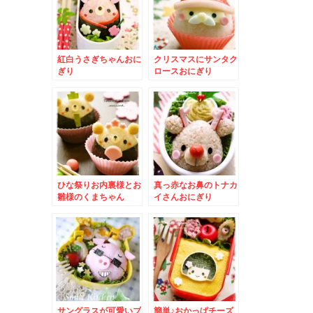
紅白うさぎちゃんおに
クリスマスにサンタク
ぎり
ロースおにぎり
ひな祭りお内裏様とお
真っ赤なお鼻のトナカ
雛様のくまちゃん
イさんおにぎり
サングラスが可愛いブ
簡単♪おかっぱチーズ