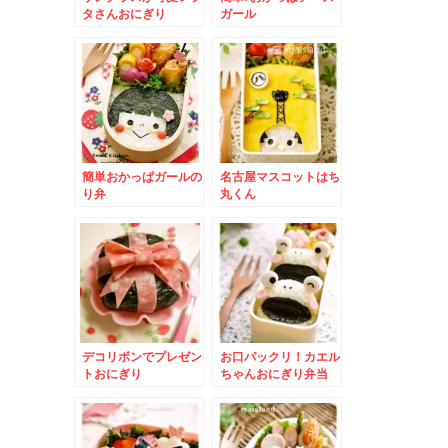
タさんおにぎり
ガール
簡単おかっぱガールの
名古屋マスコットはち
り弁
丸くん
デコリボンでプレゼン
お口パックリ！カエル
トおにぎり
ちゃんおにぎり弁当