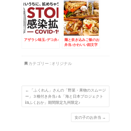
リ・サンゴールドキウ
イ」が美味っ！！
アザラシ味玉♪デコ弁♪
麺と炊き込みご飯のお
弁当♪かわいい顔文字
味玉♪
カテゴリー :
オリジナル
←
「ふくれん」さんの「野菜・果物のスムージ
ー」３種付き弁当♪＆「海と日本プロジェクト
inふくおか」期間限定九州限定♪
女の子のお弁当
→