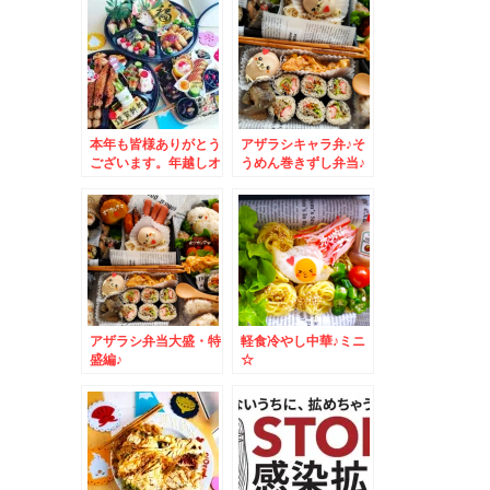
本年も皆様ありがとう
アザラシキャラ弁♪そ
ございます。年越しオ
うめん巻きずし弁当♪
ードブル♪
アザラシ弁当大盛・特
軽食冷やし中華♪ミニ
盛編♪
☆