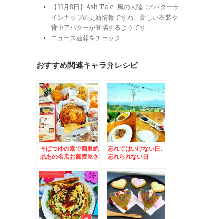
【11月8日】Ash Tale-風の大陸-:アバターラ
インナップの更新情報ですね。新しい衣装や
背中アバターが登場するようです
ニュース速報をチェック
おすすめ関連キャラ弁レシピ
そばつゆの素で簡単絶
忘れてはいけない日、
品あの名店お蕎麦屋さ
忘れられない日
んのカツ丼のお味がで
きちゃう～(*´艸`*)＆
おかずバイキング弁
当！！