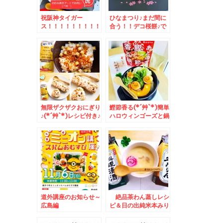
祝阪神タイガー
ひなまつり♪まだ間に
ス！！！！！！！！！
合う！！デコ桜餅♪で
！！！！お好み焼きア
おひなさま(*´艸`*)
ートでお祝い♪
無限ザクザクおにぎり
鰹節香る(*´艸`*)簡単
♪(*´艸`*)レシピ付き♪
ハロウィンゴーズと鍋
♪トマトベース(*´艸
`*)レシピ♪
道外講座のお知らせ～
絶品茶わん蒸しレシ
広島編
ピ＆日の出純米本みり
ん×フーディストアワ
ード2023