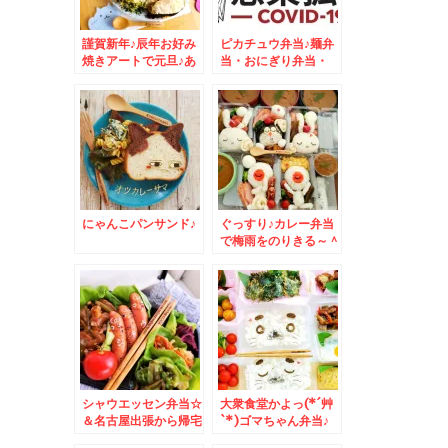
謹賀新年♪辰年お好み
ピカチュウ弁当♪麺弁
焼きアートで元旦♪あ
当・おにぎり弁当・
けましておめでとうご
MIX弁当・おかず
ざいます！！
色々
にゃんこパンサンド♪
ぐっすり♪カレー弁当
で梅雨をのりきる～＾
＾
シャウエッセン弁当☆
大衆食堂かよっ(*´艸
＆名古屋出張から帰宅
`*)ゴマちゃん弁当♪
しました＾＾
＆Zespri「ゼスプ