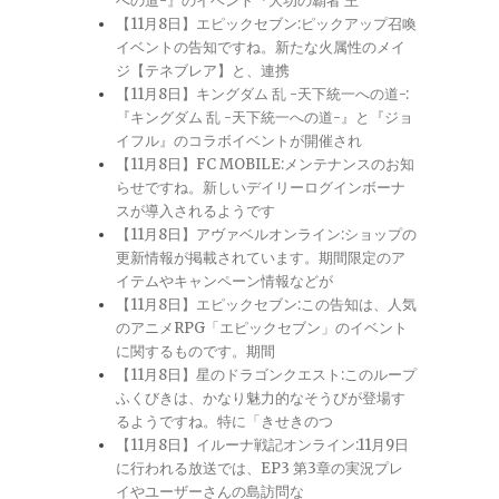
への道-』のイベント『大功の覇者 王
【11月8日】エピックセブン:ピックアップ召喚
イベントの告知ですね。新たな火属性のメイ
ジ【テネブレア】と、連携
【11月8日】キングダム 乱 -天下統一への道-:
『キングダム 乱 -天下統一への道-』と『ジョ
イフル』のコラボイベントが開催され
【11月8日】FC MOBILE:メンテナンスのお知
らせですね。新しいデイリーログインボーナ
スが導入されるようです
【11月8日】アヴァベルオンライン:ショップの
更新情報が掲載されています。期間限定のア
イテムやキャンペーン情報などが
【11月8日】エピックセブン:この告知は、人気
のアニメRPG「エピックセブン」のイベント
に関するものです。期間
【11月8日】星のドラゴンクエスト:このループ
ふくびきは、かなり魅力的なそうびが登場す
るようですね。特に「きせきのつ
【11月8日】イルーナ戦記オンライン:11月9日
に行われる放送では、EP3 第3章の実況プレ
イやユーザーさんの島訪問な