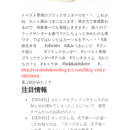
トースト専用のブラックサンダーです＾＾ これが
ね ホント病みつきになります。焼き方で食感変わ
るので 何枚食べても美味しすぎます♪ 熱々のブ
ラックサンダーも激ウマだしちょっと冷めたのも激
ウマ ではではレシピはカーソルを下へ～＾＾#高
校生弁当 #obento #病みつきレシピ #ラン
チ巡り #ブラックサンダー #トースト専用
ブラックサンダー#デコ弁 #ランチタイム #おう
ちカフェ #キャラ弁 #hokkaidolove #...
http://yorokobukao.blog.fc2.com/blog-entry-
6193.html
喜ぶ顔がみたくて
注目情報
【11月8日】エピックセブン:メンテナンスのお
知らせが遅れてしまったことについて、運営
チームからのお詫びのメッ
【11月8日】キングダム 乱 -天下統一への道-:
このお知らせは、『キングダム 乱 -天下統一