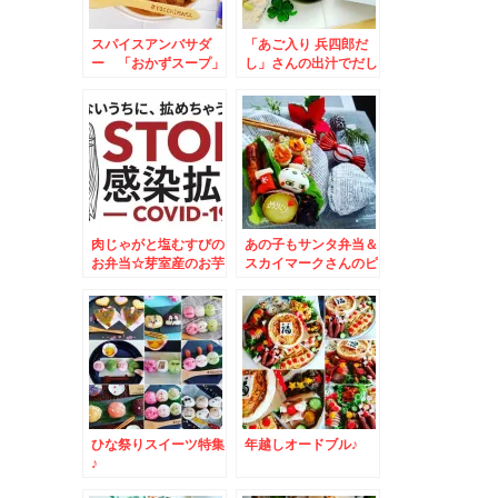
スパイスアンバサダ
「あご入り 兵四郎だ
ー 「おかずスープ」
し」さんの出汁でだし
レシピ♪しっかり食べ
おにぎり♪が旨っ(*´艸
て免疫アップ♪その２
`*)onigiri
肉じゃがと塩むすびの
あの子もサンタ弁当＆
お弁当☆芽室産のお芋
スカイマークさんのピ
が美味しすぎる～～～
カチュウジェット「キ
～＾＾
ットカット」ドンだけ
～～～！！！？？？(
´艸｀)
ひな祭りスイーツ特集
年越しオードブル♪
♪