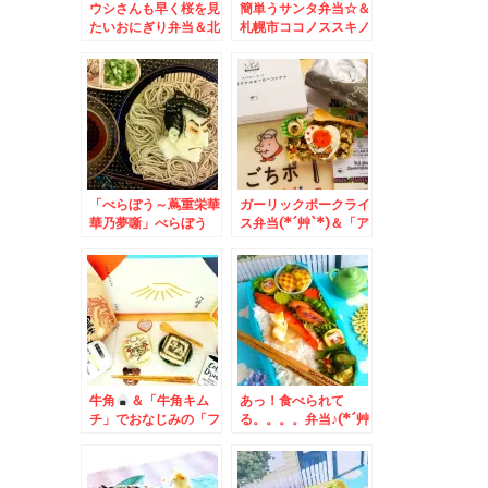
ウシさんも早く桜を見
簡単うサンタ弁当☆＆
たいおにぎり弁当＆北
札幌市ココノススキノ
海道旭川市 ミシュラ
地下１階「回転寿司根
ン一つ星連続受賞「う
室はなまる」さん横テ
なぎ かどわき」さん
イクアウト海鮮丼と
で鰻丼満喫♪
「網走生白魚」激ウマ
っ！！でもって格安に
北海道の旬のお魚買え
ます(*´艸`*)
「べらぼう～蔦重栄華
ガーリックポークライ
華乃夢噺」べらぼう
ス弁当(*´艸`*)＆「ア
め！！我が家の東洲斎
メリカンポーク」の
写楽と喜多川歌麿♪お
「ごちポ」くんグッズ
ろし蕎麦と冷ややっこ
がめちゃめちゃおしゃ
♪
れで使いやすい～＾＾
♪
牛角
＆「牛角キム
あっ！食べられて
チ」でおなじみの「フ
る。。。。弁当♪(*´艸
ードレーベル」さんか
`*)＆札幌市菊水上町
ら埼玉の老舗「八幡
「食事処 三平」さん
屋」さんの食品セット
の「八宝菜」テイクア