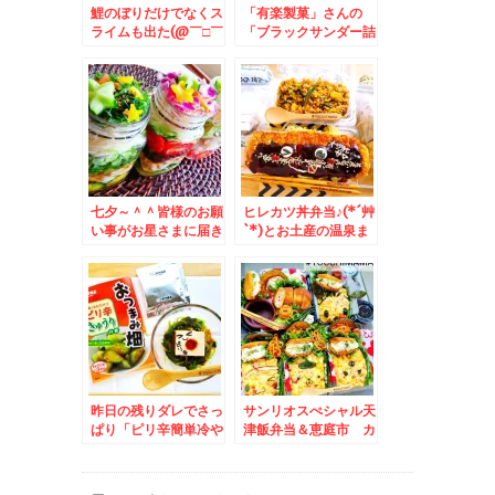
鯉のぼりだけでなくス
「有楽製菓」さんの
ライムも出た(@￣□￣
「ブラックサンダー詰
@;)！！弁当＆羽田空
め放題」ハッピーアン
港第二ターミナルで
バサダー♪おばちゃん
「こめらく、贅沢なお
力全開で詰め込む(笑)
茶漬け日和」さんで期
間限定「鯵のなめろう
おひつごはん」リーズ
ナブルで美味しい♪お
出汁がイイ！！
七夕～＾＾皆様のお願
ヒレカツ丼弁当♪(*´艸
い事がお星さまに届き
`*)とお土産の温泉ま
ますように！！＆七夕
んじゅう～客室露天風
特集♪
呂大満喫～
昨日の残りダレでさっ
サンリオスぺシャル天
ぱり「ピリ辛簡単冷や
津飯弁当＆恵庭市 カ
やっこ」＆「ニチノウ
フェで ラテアートに
食品さんのおつまみシ
心なごみまくる～(*
リーズ(*´艸`*)
´艸`*)