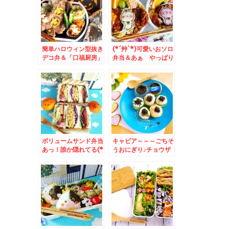
三元豚のロースカツ定
食」８８０円Σ(ﾟДﾟ)
お得で美味しい！
簡単ハロウィン型抜き
(*´艸`*)可愛いおソロ
デコ弁＆「口福厨房」
弁当＆あぁ やっぱり
さんの「エビ味噌あん
たれが好きなんだよね
かけ焼きそば」絶品(*
♪「豚丼 いっぴん」さ
´艸`*)
んの「豚」「山わさ
び」「白髪ネギ」トッ
ピングが定番(*´艸`*)
大満足！！
ボリュームサンド弁当
キャビア～～～ごちそ
あっ！誰か隠れてる(*
うおにぎり♪チョウザ
´艸`*)＆東京 銀座
メよっ チョウザメよ
「よもだそば」さんの
～(≧▽≦)
誘惑に負ける「ｃ朝カ
レーセット」