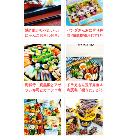
♪(*´艸`*)
ウトもできます＾＾3
月から５０円値上げさ
れました～＾＾
焼き鮭がたべたいっ♪
パンダさんおにぎり弁
にゃんこおろし付き♪
当♪簡単動物おむすび♪
＆支笏湖ポロピナイ食
＆札幌市中央区「南里
堂の「チップ串揚げ
食堂」さんで「朝食」
「長岡式酵素玄米」で
ヘルシーモーニング
♪(*´艸`*)ワンコイン
だよ～
海鮮侍 真黒殿とアザ
ドラえもん玉子弁当＆
ラシ寿司とカニデコ寿
利尻島「福うに」がう
司＆冬の宴席寿司
ますぎる～～～～～～
「冬のお得盛」(*´艸
～～～(*´艸`*)
`*)地域密着のデリバ
リー寿司はネタも最
高！！しかもお得すぎ
る！！