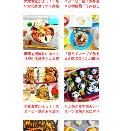
大衆食堂かよっ！！ち
スヌーピー親子丼弁当
いかわ弁当うナス弁当
＆小樽銭函「うみねこ
(*´艸`*)おかずバイキ
食道」さん♪週末は炭
ングデー＆佐呂間町で
火で海鮮堪能(*´艸`*)
焼肉といえば「焼肉ブ
ータン」さん秘伝のタ
レ絶品(*´艸`*)サガリ
とホルモン♪
豪華ぁ海鮮丼にゆっく
「ほたてスープで作る
り浸かる波平さん＆東
＆AIR DOさんの機内
京 新宿と日本橋三越
サービスドリンクでお
で買える「ノワ・ド
なじみ♪グリーンズ北
ゥ・ブール」さんの
見さん(*´艸`*)
「焼きたてフィナンシ
ェ」サクッとじゅわっ
と旨っ！！
大衆食堂かよっ！！ス
たこ焼き器で焼カレー
ヌーピー焼きみそ茄子
＆パンダ焼きおにぎり
おにぎりと唐揚げ弁当
＆札幌桑園「北のたま
＆浜頓別町産「毛ガ
ゆら」は飲食だだけで
ニ」(*´艸`*)
もできます＾＾「熟成