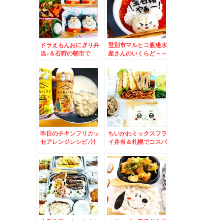
ドラえもんおにぎり弁
登別市マルヒコ渡邊水
当♪＆石狩の朝市で
産さんのいくらど～～
「茹でたてシャコ」食
～～～ん♪宝石箱やぁ
べまくる～～～(*´艸
～弁当
`*)
昨日のチキンフリカッ
ちいかわミックスフラ
セアレンジレシピ♪汁
イ弁当＆札幌でコスパ
だく豆乳クリームパス
最強寿司ランチ食べる
タ♪勝手に福岡コラボ
なら絶対こちら！「回
レシピ♪
転寿司函館漁火」川沿
ソシア店さんの「Aラ
ンチ」は彩り海鮮丼
「タコ吸盤軍艦」「ホ
ッキサラダ軍艦」１０
００円でおつりくるっ
て(@￣□￣@;)！！