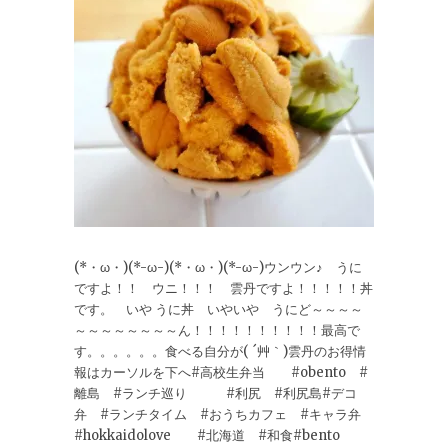
(*・ω・)(*-ω-)(*・ω・)(*-ω-)ウンウン♪ うに
ですよ！！ ウニ！！！ 雲丹ですよ！！！！！丼
です。 いや うに丼 いやいや うにど～～～～
～～～～～～～～ん！！！！！！！！！！最高で
す。。。。。。食べる自分が( ´艸｀)雲丹のお得情
報はカーソルを下へ#高校生弁当 #obento #
離島 #ランチ巡り #利尻 #利尻島#デコ
弁 #ランチタイム #おうちカフェ #キャラ弁
#hokkaidolove #北海道 #和食#bento