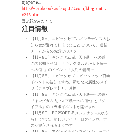
#japane...
http://yorokobukao.blog.fc2.com/blog-entry-
6258.html
喜ぶ顔がみたくて
注目情報
【11月8日】エピックセブン:メンテナンスのお
知らせが遅れてしまったことについて、運営
チームからのお詫びのメッ
【11月8日】キングダム 乱 -天下統一への道-:
このお知らせは、『キングダム 乱 -天下統一
への道-』のイベント『大功の覇者 王
【11月8日】エピックセブン:ピックアップ召喚
イベントの告知ですね。新たな火属性のメイ
ジ【テネブレア】と、連携
【11月8日】キングダム 乱 -天下統一への道-:
『キングダム 乱 -天下統一への道-』と『ジョ
イフル』のコラボイベントが開催され
【11月8日】FC MOBILE:メンテナンスのお知
らせですね。新しいデイリーログインボーナ
スが導入されるようです
【11月8日】アヴァベルオンライン:ショップの