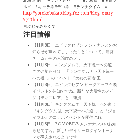
北海道旅行 #ランチ巡り #北広島 #名店グ
ルメ #キャラ弁#デコ弁 #ランチタイム #...
http://yorokobukao.blog.fc2.com/blog-entry-
5910.html
喜ぶ顔がみたくて
注目情報
【11月8日】エピックセブン:メンテナンスのお
知らせが遅れてしまったことについて、運営
チームからのお詫びのメッ
【11月8日】キングダム 乱 -天下統一への道-:
このお知らせは、『キングダム 乱 -天下統一
への道-』のイベント『大功の覇者 王
【11月8日】エピックセブン:ピックアップ召喚
イベントの告知ですね。新たな火属性のメイ
ジ【テネブレア】と、連携
【11月8日】キングダム 乱 -天下統一への道-:
『キングダム 乱 -天下統一への道-』と『ジョ
イフル』のコラボイベントが開催され
【11月8日】FC MOBILE:メンテナンスのお知
らせですね。新しいデイリーログインボーナ
スが導入されるようです