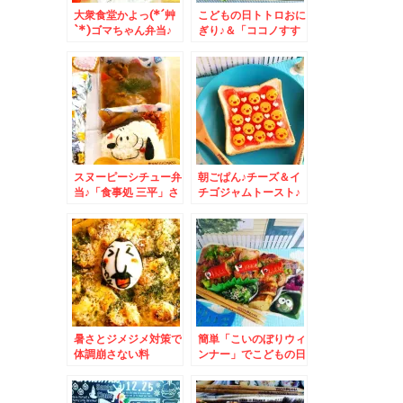
大衆食堂かよっ(*´艸
こどもの日トトロおに
`*)ゴマちゃん弁当♪
ぎり♪＆「ココノすす
＆Zespri「ゼスプ
きの」で出来立て！！
リ・サンゴールドキウ
小樽「なると屋」さん
イ」が美味っ！！
のテイクアウト店「チ
キン南蛮弁当」♪買え
ちゃう！！(*´艸`*)
スヌーピーシチュー弁
朝ごぱん♪チーズ＆イ
当♪「食事処 三平」さ
チゴジャムトースト♪
んの「塩ラー」が絶品
＆ココノススキノで買
すぎる件Σ(ﾟДﾟ)「塩
えちゃう(*´艸`*)小樽
チャーシューメン」
「なると屋」さんの
「ザンギ弁当」♪
暑さとジメジメ対策で
簡単「こいのぼりウィ
体調崩さない料
ンナー」でこどもの日
理。。。。無性に食べ
ごはん♪＆若鶏時代
たくなる夏グラタン(*
「なると本店」さんの
´艸`*)
「ザン玉丼」と「醤油