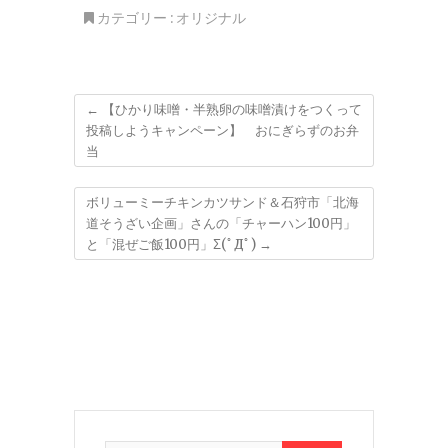
カテゴリー :
オリジナル
←
【ひかり味噌・半熟卵の味噌漬けをつくって
投稿しようキャンペーン】 おにぎらずのお弁
当
ボリューミーチキンカツサンド＆石狩市「北海
道そうざい企画」さんの「チャーハン100円」
と「混ぜご飯100円」Σ(ﾟДﾟ)
→