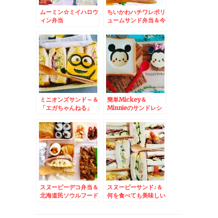
ムーミン☆ミイハロウ
ちいかわハチワレボリ
ィン弁当
ュームサンド弁当＆今
日はお持ち帰り♪「弁
菜亭本店」さんの「日
替わり弁当」がお得で
美味しすぎるっ(*´艸
`*)おこわウマ
ッ！！！！！
ミニオンズサンド～＆
簡単Mickey＆
「エガちゃんねる」
Minnieのサンドレシ
「坦々風味ポテトチッ
ピ＆洞爺湖町中華食堂
プス」「黒胡椒風味ポ
「青藍せいらん」さん
テトチップス」うまし
の「ルーローハン」と
ら～(*´艸`*)
「大きな餃子」あぁ絶
品(*´艸`*)
スヌーピーデコ弁当＆
スヌーピーサンド♪＆
北海道民ソウルフード
何を食べても美味しい
「お赤飯」は赤くて甘
「ごま蕎麦八千代」
納豆なのね(*´艸`*)