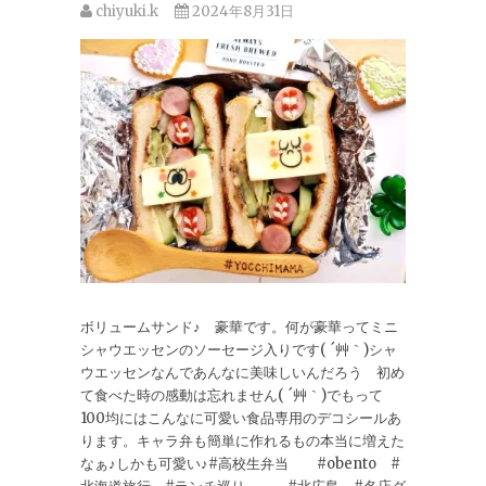
chiyuki.k
2024年8月31日
ボリュームサンド♪ 豪華です。何が豪華ってミニ
シャウエッセンのソーセージ入りです( ´艸｀)シャ
ウエッセンなんであんなに美味しいんだろう 初め
て食べた時の感動は忘れません( ´艸｀)でもって
100均にはこんなに可愛い食品専用のデコシールあ
ります。キャラ弁も簡単に作れるもの本当に増えた
なぁ♪しかも可愛い♪#高校生弁当 #obento #