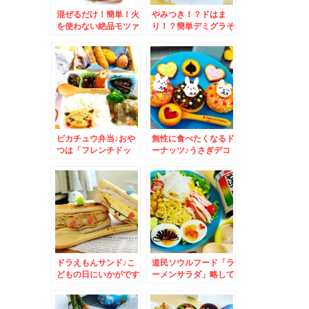
混ぜるだけ！簡単！火
やみつき！？ドはま
を使わない絶品モツァ
り！？簡単デミグラそ
レラボロネーゼ♪
うめん♪夏バテ防止レ
シピ画像付き♪火は使
わないですよ～
ピカチュウ弁当♪おや
無性に食べたくなるド
つは「フレンチドッ
ーナッツ♪うさぎデコ
ク」＆ん！？クロワッ
＆麺弁当に最適！！我
サンのラスク？？いえ
が家でも使ってます。
いえ「クルンジ」と
「さぬきシセイ」さん
「パリパリチーズ」旨
の「絹光そうめん」
っ(*´艸`*)
「弦腰ひやむぎ」スー
パーでも買えますよ～
ドラえもんサンド♪こ
道民ソウルフード「ラ
どもの日にいかがです
ーメンサラダ」略して
か？？
「ラーサラ」レシピ♪
夏休みご飯にもおすす