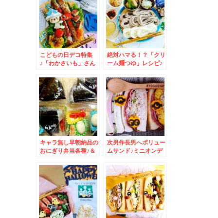
め＾＾
こどもの日デコ特集
絶対ハマる！？「クリ
♪「わかさいも」さん
ーム麺つゆ」レシピ♪
の揚げたて「いも天」
画像付き♪夏バテ防
が絶品！！！！！！
止！！火を使わないレ
シピ
キャラ無し早朝納品の
次男作長男へボリュー
おにぎり弁当各種♪＆
ムサンド♪ミニオンデ
室蘭「やきとり 坂」
コ♪＆ハウス 好きや
さんの「とりあし」が
ねん が気になって＾
美味しい(*´艸`*)お肉
＾♪
屋さんだったんだって
(*´艸`*)