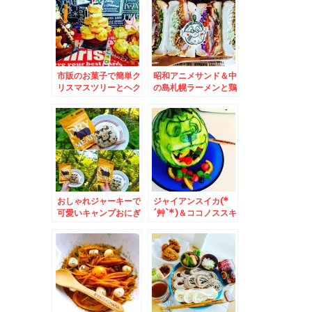
ラーメン」♪(*´艸`*)
やっぱり本店来たらザ
ン玉丼だよね
市販のお菓子で簡単ク
昭和アニメサンド＆中
リスマスツリーとヘク
の島札幌ラーメンと鶏
センハウスとクリスマ
中華そば「我流麺舞
スリース＆「河内屋蒲
飛燕」さんの金曜日の
鉾」さんのじゃこ
「魅惑の濃厚味噌らー
天！！食べたぁ♪エソ
めん」(*´艸`*)
天も♪(*´艸`*)
おしゃれジャーキーで
ジャイアンスイカ(*
可愛いキャンプおにぎ
´艸`*)＆ココノススキ
り♪タンパク質積極的
ノ「フルーツケーキフ
にとってます(￣▽
ァクトリー」さんの
￣;)
「さっぽろ黄身ロー
ル」がお得すぎる上ふ
わふわ美味(*´艸`*)