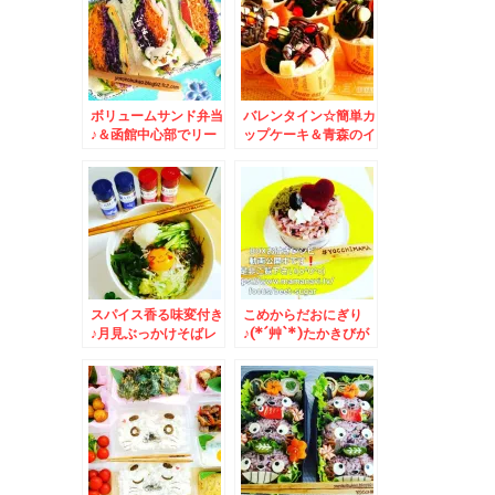
ボリュームサンド弁当
バレンタイン☆簡単カ
♪＆函館中心部でリー
ップケーキ＆青森のイ
ズナブルにいただくな
ギリストーストってご
ら♪「マルカツ魚長水
存じですか？？
産」さんの海鮮もお寿
司もお惣菜も大満足(*
´艸`*)
スパイス香る味変付き
こめからだおにぎり
♪月見ぶっかけそばレ
♪(*´艸`*)たかきびが
シピ(*´艸`*)
美味しい♪可愛い雑穀
米にぎり♪＆私お勧め
のご飯が進むおかずレ
シピ