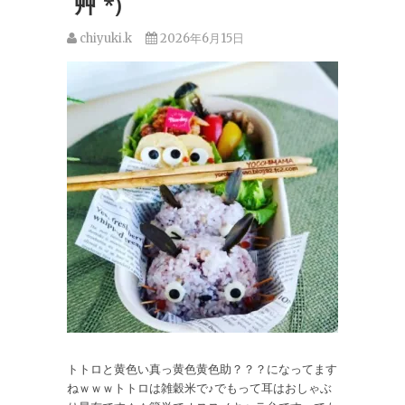
´艸`*)
chiyuki.k
2026年6月15日
トトロと黄色い真っ黄色黄色助？？？になってます
ねｗｗｗトトロは雑穀米で♪でもって耳はおしゃぶ