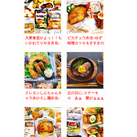
くなかったお店(*´艸
ン」さんの味噌ホルモ
`*)
ン絶品～今日は子袋が
あった～(*´艸`*)
大衆食堂かよっ！！ち
ピカチュウ弁当♪ゆず
いかわてりやき弁当♪
味噌カツ☆＆すすきの
おかずバイキングデー
名物「麺恋処 満龍」
清田区「GAJA」ガヤ
さんの「チャーハン」
清田店さんで焼肉～～
～～♪(*´艸`*)
クレヨンしんちゃんキ
父の日に♪ステーキ
ャラ弁ひろし麺弁当♪
☆ あぁ 髪がぁぁぁ
焼肉北光苑さんの塩ホ
ぁぁっぁ！！波平さん
ルモン♪
ステーキ☆