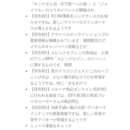
『キングダム 乱 -天下統一への道-』と『ジョ
イフル』のコラボイベントが開催され
【11月8日】FC MOBILE:メンテナンスのお知
らせですね。新しいデイリーログインボーナ
スが導入されるようです
【11月8日】アヴァベルオンライン:ショップの
更新情報が掲載されています。期間限定のア
イテムやキャンペーン情報などが
【11月8日】エピックセブン:この告知は、人気
のアニメRPG「エピックセブン」のイベント
に関するものです。期間
【11月8日】星のドラゴンクエスト:このループ
ふくびきは、かなり魅力的なそうびが登場す
るようですね。特に「きせきのつ
【11月8日】イルーナ戦記オンライン:11月9日
に行われる放送では、EP3 第3章の実況プレ
イやユーザーさんの島訪問な
【11月8日】Ash Tale-風の大陸-:アバターラ
インナップの更新情報ですね。新しい衣装や
背中アバターが登場するようです
ニュース速報をチェック