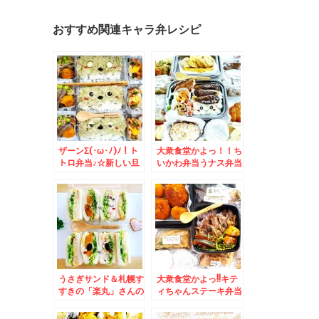
おすすめ関連キャラ弁レシピ
ザーンΣ(･ω･ﾉ)ﾉ！ト
大衆食堂かよっ！！ち
トロ弁当♪☆新しい旦
いかわ弁当うナス弁当
那様＆ラーメンさんぱ
(*´艸`*)おかずバイキ
ちさんの冷やし中華が
ングデー＆佐呂間町で
美味しい件＾＾
焼肉といえば「焼肉ブ
ータン」さん秘伝のタ
レ絶品(*´艸`*)サガリ
とホルモン♪
うさぎサンド＆札幌す
大衆食堂かよっ!!キテ
すきの「楽丸」さんの
ィちゃんステーキ弁当
「納豆ホルモン」は絶
とおかずバイキング＆
品すぎて今まで教えた
由仁町「東京ホルモ