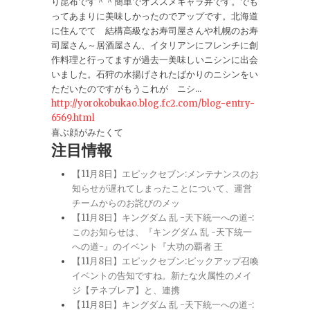
り昆布です＾＾簡単でオススメキャラ弁です。でも
ってあまりに美味しかったのでアップです。北海道
に住んでて 結構高級なお寿司屋さんや札幌のお寿
司屋さん～居酒屋さん、イタリアンにフレンチに創
作料理と行ってますが過去一美味しいニシンに出会
いました。石狩の水揚げされたばかりのニシンをい
ただいたのですがもうこれが ニシ...
http://yorokobukao.blog.fc2.com/blog-entry-
6569.html
喜ぶ顔がみたくて
注目情報
【11月8日】エピックセブン:メンテナンスのお
知らせが遅れてしまったことについて、運営
チームからのお詫びのメッ
【11月8日】キングダム 乱 -天下統一への道-:
このお知らせは、『キングダム 乱 -天下統一
への道-』のイベント『大功の覇者 王
【11月8日】エピックセブン:ピックアップ召喚
イベントの告知ですね。新たな火属性のメイ
ジ【テネブレア】と、連携
【11月8日】キングダム 乱 -天下統一への道-: