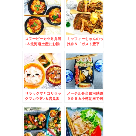
♪ラムバーグ一押
し！！！
スヌーピーカツ丼弁当
ミッフィーちゃんのっ
♪＆北海道土産にお勧
け弁＆「ガスト豊平
め空港では買えない
店」さんの「キノコた
「柳月」さんの「オタ
っぷりカレーうどん九
ルト」(*´艸`*)
条ネギ入り」が懐かし
く美味しいお味(*´艸
`*)
リラックマとコリラッ
メーテル弁当銀河鉄道
クマカツ丼♪＆岩見沢
９９９＆小樽朝里で居
「元祖もつそば 希
酒屋ランチ「お食事処
林」さんの「もつそ
うみねこ」さんでは保
ば」♪もつもかしわも
護猫譲渡もされてます
たっぷり(*´艸`*)
♪