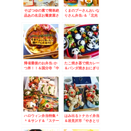
そばつゆの素で簡単絶
くまのプーさんおいな
品あの名店お蕎麦屋さ
りさん弁当♪＆「北光
んのカツ丼のお味がで
園」さんで焼肉～＾＾
きちゃう～(*´艸`*)＆
「塩ホルモン」「ユッ
おかずバイキング弁
ケジャンスープ」(*
当！！
´艸`*)
帰省最後のお弁当♪か
たこ焼き器で焼カレー
つ丼！！＆国分寺「中
＆パンダ焼きおにぎり
華そばムタヒロ」大阪
＆札幌桑園「北のたま
堺東店
ゆら」は飲食だだけで
もできます＾＾「熟成
三元豚のロースカツ定
食」８８０円Σ(ﾟДﾟ)
お得で美味しい！
ハロウィン弁当特集＾
はみ出るトナカイ弁当
＾＆サンド＆「ステー
＆岩見沢市「やきとり
キ＆ハンバーグひげ」
の三船」のもつ串♪
近場で絶品ハンバーグ