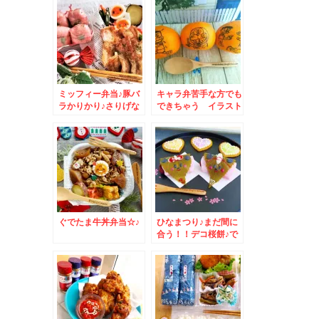
日本亭」さんの「どで
から３弁当」(*´艸`*)
ミッフィー弁当♪豚バ
キャラ弁苦手な方でも
ラかりかり♪さりげな
できちゃう イラスト
くいる～っ編
みかんなんていかがで
しょう？？＆北海道で
の冬場の移動につい
て。
ぐでたま牛丼弁当☆♪
ひなまつり♪まだ間に
合う！！デコ桜餅♪で
おひなさま(*´艸`*)＆