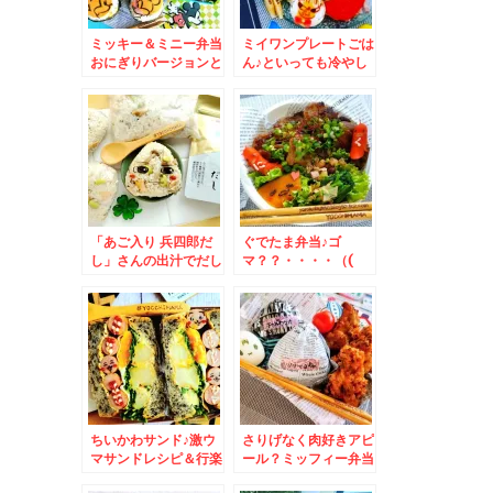
ミッキー＆ミニー弁当
ミイワンプレートごは
おにぎりバージョンと
ん♪といっても冷やし
弁当バージョン＆八雲
中華＆今晩の打ち上げ
町「焼肉舎 ふるや」
は札幌老舗塩ホルモン
さんの「八雲小町豚ロ
で有名な「北光園」さ
ース生姜焼きランチ」
んで♪
(*´艸`*)うまっ
「あご入り 兵四郎だ
ぐでたま弁当♪ゴ
し」さんの出汁でだし
マ？？・・・・（(
おにぎり♪が旨っ(*´艸
´艸｀)
`*)onigiri
ちいかわサンド♪激ウ
さりげなく肉好きアピ
マサンドレシピ＆行楽
ール？ミッフィー弁当
にもお勧め「ほか弁
♪キンミフ？