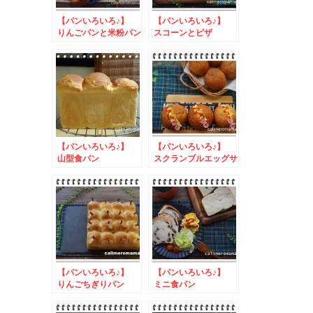
【パンいろいろ♪】
【パンいろいろ♪】
りんごパンと米粉パン
スコーンとピザ
【パンいろいろ♪】
【パンいろいろ♪】
山型食パン
スクランブルエッグサ
ンド
【パンいろいろ♪】
【パンいろいろ♪】
りんごちぎりパン
ミニ食パン