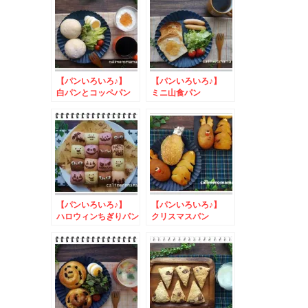
【パンいろいろ♪】
【パンいろいろ♪】
白パンとコッペパン
ミニ山食パン
【パンいろいろ♪】
【パンいろいろ♪】
ハロウィンちぎりパン
クリスマスパン