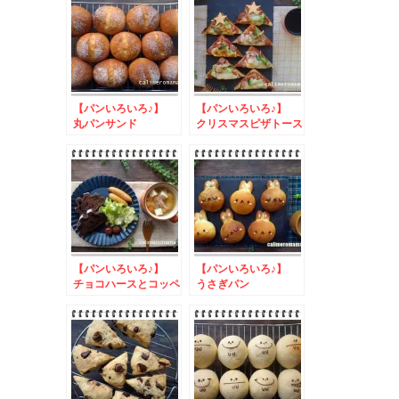
【パンいろいろ♪】
【パンいろいろ♪】
丸パンサンド
クリスマスピザトース
ト
【パンいろいろ♪】
【パンいろいろ♪】
チョコハースとコッペ
うさぎパン
パン