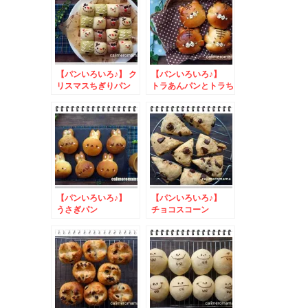
【パンいろいろ♪】 ク
【パンいろいろ♪】
リスマスちぎりパン
トラあんパンとトラち
ぎりパン
【パンいろいろ♪】
【パンいろいろ♪】
うさぎパン
チョコスコーン