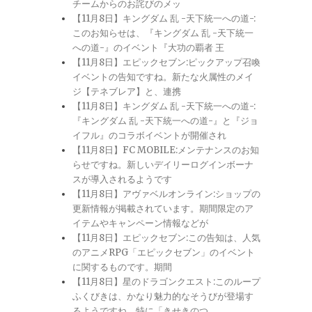
チームからのお詫びのメッ
【11月8日】キングダム 乱 -天下統一への道-:
このお知らせは、『キングダム 乱 -天下統一
への道-』のイベント『大功の覇者 王
【11月8日】エピックセブン:ピックアップ召喚
イベントの告知ですね。新たな火属性のメイ
ジ【テネブレア】と、連携
【11月8日】キングダム 乱 -天下統一への道-:
『キングダム 乱 -天下統一への道-』と『ジョ
イフル』のコラボイベントが開催され
【11月8日】FC MOBILE:メンテナンスのお知
らせですね。新しいデイリーログインボーナ
スが導入されるようです
【11月8日】アヴァベルオンライン:ショップの
更新情報が掲載されています。期間限定のア
イテムやキャンペーン情報などが
【11月8日】エピックセブン:この告知は、人気
のアニメRPG「エピックセブン」のイベント
に関するものです。期間
【11月8日】星のドラゴンクエスト:このループ
ふくびきは、かなり魅力的なそうびが登場す
るようですね。特に「きせきのつ