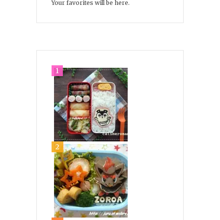
Your favorites will be here.