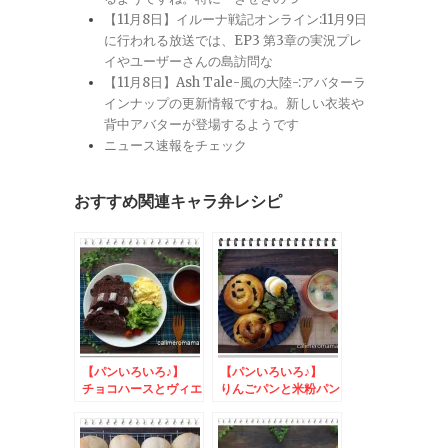
【11月8日】イルーナ戦記オンライン:11月9日
に行われる放送では、EP3 第3章の実況プレ
イやユーザーさんの島訪問な
【11月8日】Ash Tale-風の大陸-:アバターラ
インナップの更新情報ですね。新しい衣装や
背中アバターが登場するようです
ニュース速報をチェック
おすすめ関連キャラ弁レシピ
【パンいろいろ♪】
【パンいろいろ♪】
チョコハースとヴィエ
りんごパンと米粉パン
ノワ