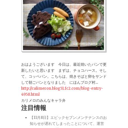
おはようございます 今日は、最近焼いたパンで更
新したいと思います まずは、チョコハース。そし
て、コッペパン。こちらは、焼きそばと卵をサンド
して朝ごパンとなりました にほんブログ村...
http://calimeron.blog51.fc2.com/blog-entry-
4958.html
カリメロのみんなキャラ弁
注目情報
【11月8日】エピックセブン:メンテナンスのお
知らせが遅れてしまったことについて、運営