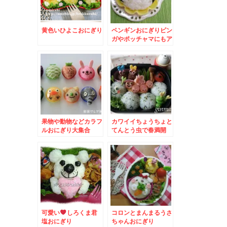
黄色いひよこおにぎり
ペンギンおにぎりピン
ガやポッチャマにもア
レンジ
果物や動物などカラフ
カワイイちょうちょと
ルおにぎり大集合
てんとう虫で春満開
可愛い
しろくま君
コロンとまんまるうさ
塩おにぎり
ちゃんおにぎり