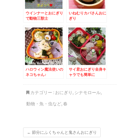
ウインナーとおにぎり
いねむりカバさんおに
で動物三獣士
ぎり
ハロウィン魔法使いの
サイ君おにぎり全身キ
ネコちゃん♪
ャラでも簡単に
カテゴリー :
おにぎり
,
シナモロール
,
動物・魚・虫など
,
春
←
節分にふくちゃんと鬼さんおにぎり