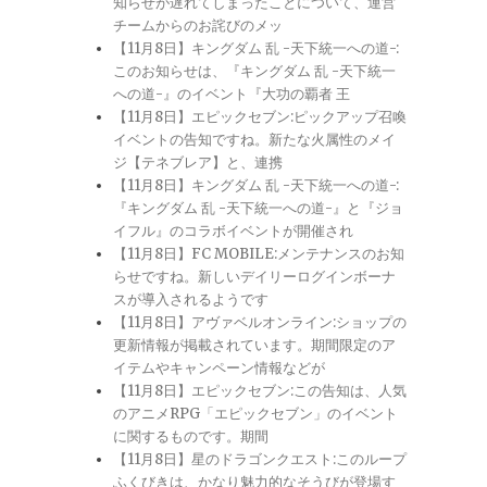
知らせが遅れてしまったことについて、運営
チームからのお詫びのメッ
【11月8日】キングダム 乱 -天下統一への道-:
このお知らせは、『キングダム 乱 -天下統一
への道-』のイベント『大功の覇者 王
【11月8日】エピックセブン:ピックアップ召喚
イベントの告知ですね。新たな火属性のメイ
ジ【テネブレア】と、連携
【11月8日】キングダム 乱 -天下統一への道-:
『キングダム 乱 -天下統一への道-』と『ジョ
イフル』のコラボイベントが開催され
【11月8日】FC MOBILE:メンテナンスのお知
らせですね。新しいデイリーログインボーナ
スが導入されるようです
【11月8日】アヴァベルオンライン:ショップの
更新情報が掲載されています。期間限定のア
イテムやキャンペーン情報などが
【11月8日】エピックセブン:この告知は、人気
のアニメRPG「エピックセブン」のイベント
に関するものです。期間
【11月8日】星のドラゴンクエスト:このループ
ふくびきは、かなり魅力的なそうびが登場す