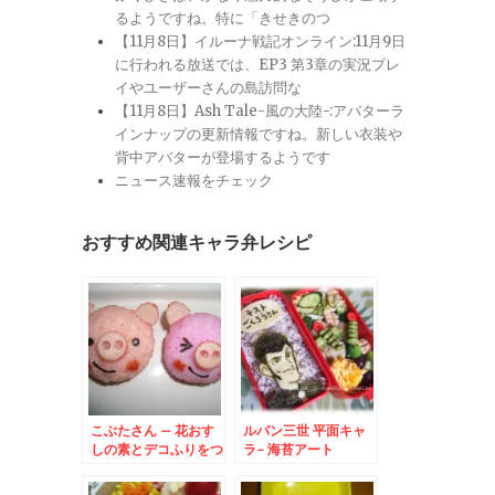
るようですね。特に「きせきのつ
【11月8日】イルーナ戦記オンライン:11月9日
に行われる放送では、EP3 第3章の実況プレ
イやユーザーさんの島訪問な
【11月8日】Ash Tale-風の大陸-:アバターラ
インナップの更新情報ですね。新しい衣装や
背中アバターが登場するようです
ニュース速報をチェック
おすすめ関連キャラ弁レシピ
こぶたさん – 花おす
ルパン三世 平面キャ
しの素とデコふりをつ
ラ- 海苔アート
かってブタさん