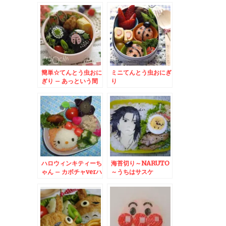
ELMO
簡単☆てんとう虫おに
ミニてんとう虫おにぎ
ぎり – あっという間
り
に春らんまん弁当☆
ハロウィンキティーち
海苔切り～NARUTO
ゃん – カボチャverハ
～うちはサスケ
ローキティ