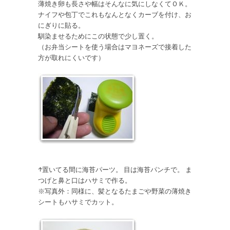
薄焼き卵も長さや幅はそんなに気にしなくてＯＫ。
ナイフや包丁でこれもなんとなくカーブを付け、お
にぎりに貼る。
馴染ませるためにこの状態で少し置く。
（お弁当シートを使う場合はマヨネーズで接着した
方が取れにくいです）
↑置いてる間に海苔パーツ。 目は海苔パンチで。 ま
つげと鼻と口はハサミで作る。
※写真外：同様に、髪となるたまごや野菜の薄焼き
シートもハサミでカット。