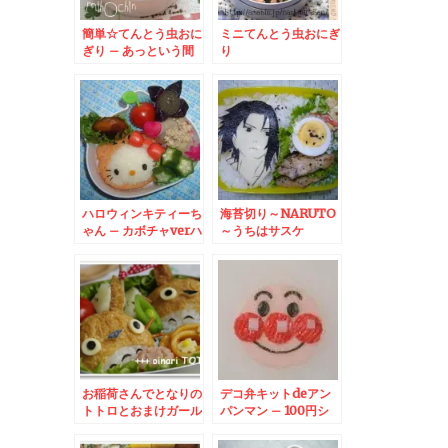
簡単☆てんとう虫おに
ミニてんとう虫おにぎ
ぎり – あっという間
り
に春らんまん弁当☆
ハロウィンキティーち
海苔切り～NARUTO
ゃん – カボチャverハ
～うちはサスケ
ローキティ
お稲荷さんでとなりの
デコ弁キットdeアン
トトロとおまけガール
パンマン – 100円シ
ョップセリアで販売デ
コ弁キット