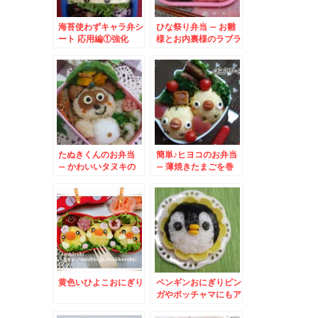
海苔使わずキャラ弁シ
ひな祭り弁当 – お雛
ート 応用編①強化
様とお内裏様のラブラ
ブ弁当♪
たぬきくんのお弁当
簡単♪ヒヨコのお弁当
– かわいいタヌキの
– 薄焼きたまごを巻
全身キャラ★
いたおにぎり★
黄色いひよこおにぎり
ペンギンおにぎりピン
ガやポッチャマにもア
レンジ