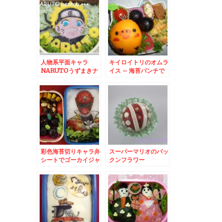
人物系平面キャラ
キイロイトリのオムラ
NARUTOうずまきナ
イス – 海苔パンチで
ルト
簡単デコ
彩色海苔切りキャラ弁
スーパーマリオのパッ
シートでゴーカイジャ
クンフラワー
ー