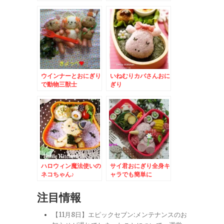
ウインナーとおにぎり
いねむりカバさんおに
で動物三獣士
ぎり
ハロウィン魔法使いの
サイ君おにぎり全身キ
ネコちゃん♪
ャラでも簡単に
注目情報
【11月8日】エピックセブン:メンテナンスのお