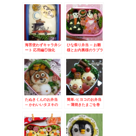
ー
海苔使わずキャラ弁シ
ひな祭り弁当 – お雛
ート 応用編①強化
様とお内裏様のラブラ
ブ弁当♪
たぬきくんのお弁当
簡単♪ヒヨコのお弁当
– かわいいタヌキの
– 薄焼きたまごを巻
全身キャラ★
いたおにぎり★