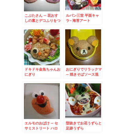
こぶたさん – 花おす
ルパン三世 平面キャ
しの素とデコふりをつ
ラ- 海苔アート
かってブタさん
ドキドキ金魚ちゃんお
おにぎりでリラックマ
にぎり
– 焼きそばソース混
ぜご飯
エルモのおばけ – セ
型抜きでお花うずらと
サミストリート ハロ
足跡うずら
ウィンバージョン