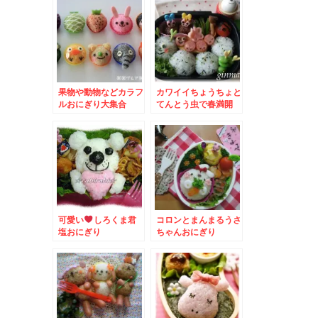
果物や動物などカラフ
カワイイちょうちょと
ルおにぎり大集合
てんとう虫で春満開
可愛い
しろくま君
コロンとまんまるうさ
塩おにぎり
ちゃんおにぎり