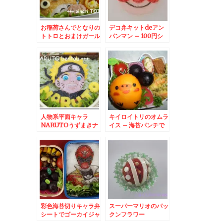
お稲荷さんでとなりの
デコ弁キットdeアン
トトロとおまけガール
パンマン – 100円シ
ョップセリアで販売デ
コ弁キット
人物系平面キャラ
キイロイトリのオムラ
NARUTOうずまきナ
イス – 海苔パンチで
ルト
簡単デコ
彩色海苔切りキャラ弁
スーパーマリオのパッ
シートでゴーカイジャ
クンフラワー