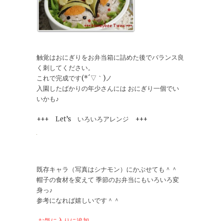
触覚はおにぎりをお弁当箱に詰めた後でバランス良
く刺してください。
これで完成です(*´▽｀)ノ
入園したばかりの年少さんには おにぎり一個でい
いかも♪
+++ Let’s いろいろアレンジ +++
既存キャラ（写真はシナモン）にかぶせても＾＾
帽子の食材を変えて 季節のお弁当にもいろいろ変
身っ♪
参考になれば嬉しいです＾＾
お気に入りに追加