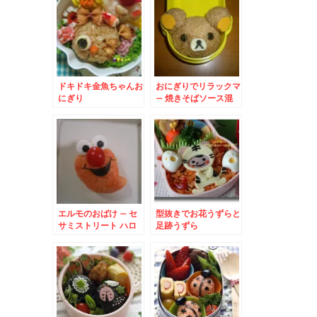
ドキドキ金魚ちゃんお
おにぎりでリラックマ
にぎり
– 焼きそばソース混
ぜご飯
エルモのおばけ – セ
型抜きでお花うずらと
サミストリート ハロ
足跡うずら
ウィンバージョン
ELMO