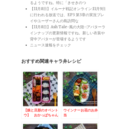
るようですね。特に「きせきのつ
【11月8日】イルーナ戦記オンライン:11月9日
に行われる放送では、EP3 第3章の実況プレ
イやユーザーさんの島訪問な
【11月8日】Ash Tale-風の大陸-:アバターラ
インナップの更新情報ですね。新しい衣装や
背中アバターが登場するようです
ニュース速報をチェック
おすすめ関連キャラ弁レシピ
【娘と旦那のオベント
ウインナーお花のお弁
ウ】 おかっぱちゃん
当
のお弁当