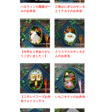
ハロウィン☆黒猫ガー
三角おにぎりのサンタ
ルのお弁当
とトナカイのお弁当
【今年も１年ありがと
クリスマス☆サンタさ
うございました！】
んのお弁当
うしくんのお弁当
【ニチレイフーズお弁
いちごキティのお弁当
当フォトコンテス
ト】 フクロウのお弁
当とこいのぼりのお弁