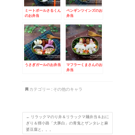
ミートボールさるくん
ペンギンツインズのお
のお弁当
弁当
うさぎガールのお弁当
マフラーくまさんのお
弁当
カテゴリー :
その他のキャラ
←
リラックマのり弁＆リラックマ麺弁当＆おに
ぎり＆狸小路「大豚白」の青鬼とザンタレと麻
婆豆腐と。。。