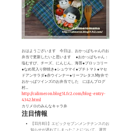
おはようございます 今日は、おかっぱちゃんのお
弁当で更新したいと思います ●おかっぱちゃん：
塩むすび、チーズ、にんじん、海苔●ブロッコリー
●なめ茸入り卵焼き●シュウマイ●プチトマト●マセ
ドアンサラダ●赤ウインナー●リーフレタスMy弁で
おかっぱツインズのお弁当でした にほんブログ
村...
http://calimeron.blog51.fc2.com/blog-entry-
4342.html
カリメロのみんなキャラ弁
注目情報
【11月8日】エピックセブン:メンテナンスのお
知らせが遅れてしまったことについて、運営