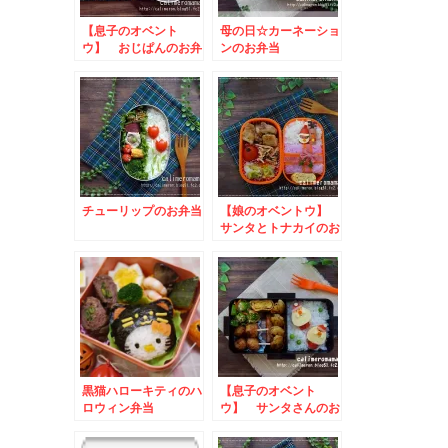
【息子のオベント
母の日☆カーネーショ
ウ】 おじぱんのお弁
ンのお弁当
当
チューリップのお弁当
【娘のオベントウ】
サンタとトナカイのお
弁当
黒猫ハローキティのハ
【息子のオベント
ロウィン弁当
ウ】 サンタさんのお
弁当