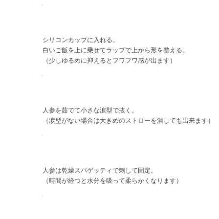
シリコンカップに入れる。
白いご飯を上に乗せてラップで上から形を整える。
（少しゆるめに抑えるとフワフワ感が出ます）
人参を茹でて小さな涙型で抜く。
（涙型がない場合は大きめのストローを潰しても出来ます）
人参は乾燥スパゲッティで刺して固定。
（時間が経つと水分を吸って柔らかくなります）