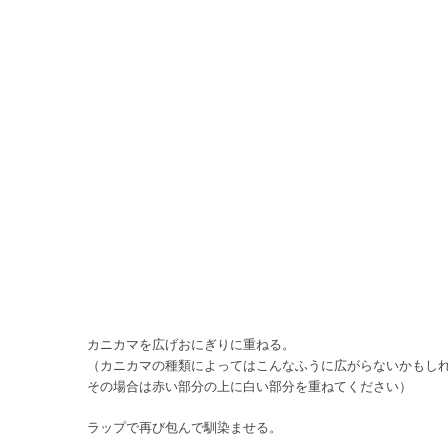
カニカマを広げおにぎりに重ねる。
（カニカマの種類によってはこんなふうに広がらないかもし
その場合は赤い部分の上に白い部分を重ねてください）
ラップで再び包んで馴染ませる。