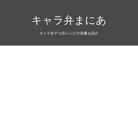
キャラ弁まにあ
キャラ弁デコ弁レシピや画像を紹介