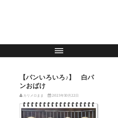
【パンいろいろ♪】 白パ
ンおばけ
カリメロまま
2023年10月22日