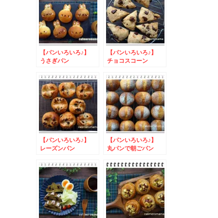
【パンいろいろ♪】
【パンいろいろ♪】
うさぎパン
チョコスコーン
【パンいろいろ♪】
【パンいろいろ♪】
レーズンパン
丸パンで朝ごパン