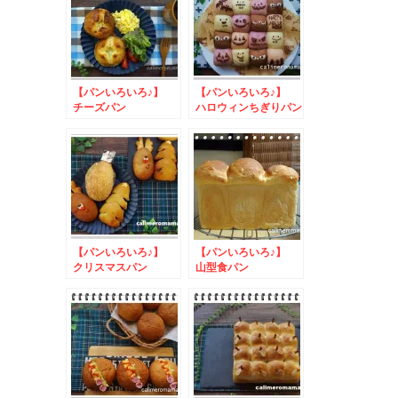
【パンいろいろ♪】
【パンいろいろ♪】
チーズパン
ハロウィンちぎりパン
【パンいろいろ♪】
【パンいろいろ♪】
クリスマスパン
山型食パン