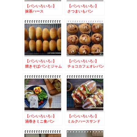
【パンいろいろ♪】
【パンいろいろ♪】
抹茶ハース
さつまいもパン
【パンいろいろ♪】
【パンいろいろ♪】
焼きそばパンとジャム
チョコカフェオレパン
バターパン
【パンいろいろ♪】
【パンいろいろ♪】
渦巻きミニ食パン
ミルクハースサンド