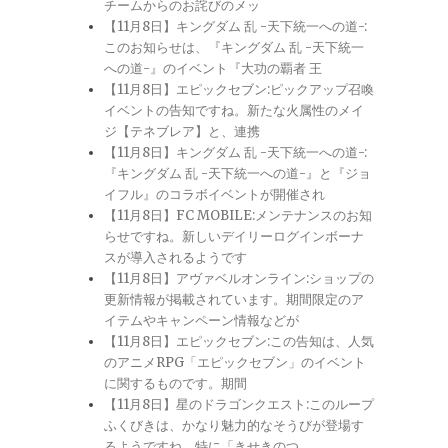
チームからのお詫びのメッ
【11月8日】キングダム 乱 -天下統一への道-:
このお知らせは、『キングダム 乱 -天下統一
への道-』のイベント『大功の覇者 王
【11月8日】エピックセブン:ピックアップ召喚
イベントの告知ですね。新たな火属性のメイ
ジ【テネブレア】と、連携
【11月8日】キングダム 乱 -天下統一への道-:
『キングダム 乱 -天下統一への道-』と『ジョ
イフル』のコラボイベントが開催され
【11月8日】FC MOBILE:メンテナンスのお知
らせですね。新しいデイリーログインボーナ
スが導入されるようです
【11月8日】アヴァベルオンライン:ショップの
更新情報が掲載されています。期間限定のア
イテムやキャンペーン情報などが
【11月8日】エピックセブン:この告知は、人気
のアニメRPG「エピックセブン」のイベント
に関するものです。期間
【11月8日】星のドラゴンクエスト:このループ
ふくびきは、かなり魅力的なそうびが登場す
るようですね。特に「きせきのつ