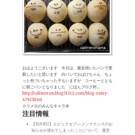
おはようございます 今日は、最近焼いたパンで更
新したいと思います 白パンでおばけちゃん ちょ
っと色づいちゃった子もいますが コーヒーととも
に朝ごパンとなりました にほんブログ村...
http://calimeron.blog51.fc2.com/blog-entry-
4792.html
カリメロのみんなキャラ弁
注目情報
【11月8日】エピックセブン:メンテナンスのお
知らせが遅れてしまったことについて、運営