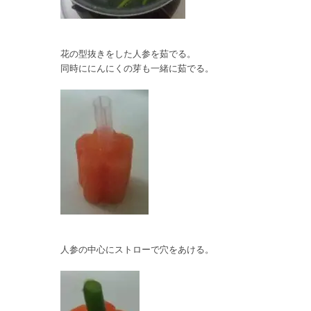
花の型抜きをした人参を茹でる。
同時ににんにくの芽も一緒に茹でる。
人参の中心にストローで穴をあける。