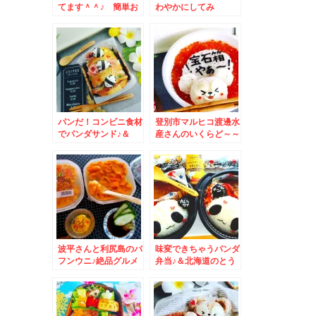
てます＾＾♪ 簡単お
わやかにしてみ
にぎりレシピ＆おにぎ
た・・・・( *´艸｀)
りを握るコツと具材選
＆浦臼町グルメ☆
び♪
パンだ！コンビニ食材
登別市マルヒコ渡邊水
でパンダサンド♪＆
産さんのいくらど～～
SASARU記事更新し
～～～ん♪宝石箱やぁ
ました＾＾
～弁当
波平さんと利尻島のバ
味変できちゃうパンダ
フンウニ♪絶品グルメ
弁当♪＆北海道のとう
☆
きびももう少しで終わ
りですよ～