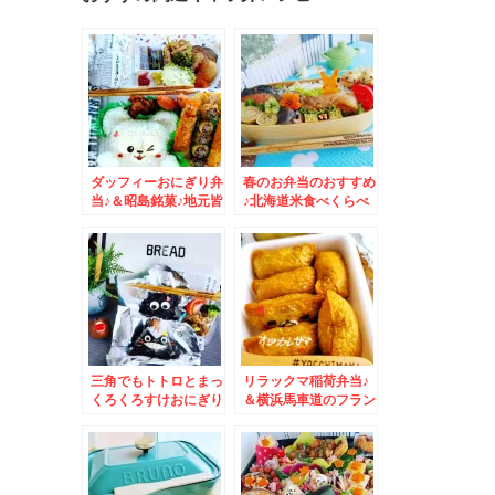
ダッフィーおにぎり弁
春のお弁当のおすすめ
当♪＆昭島銘菓♪地元皆
♪北海道米食べくらべ
様のお墨付き♪和菓子♪
＆使い分け♪
三角でもトトロとまっ
リラックマ稲荷弁当♪
くろくろすけおにぎり
＆横浜馬車道のフラン
♪＆砂川市「口福厨
ス菓子「ガトー・ド・
房」さんの「蟹あんか
ボワイヤージュ」さん
けチャーハン」絶品
の季節限定お菓子いた
♪(*´艸`*)
だいたぁ♪