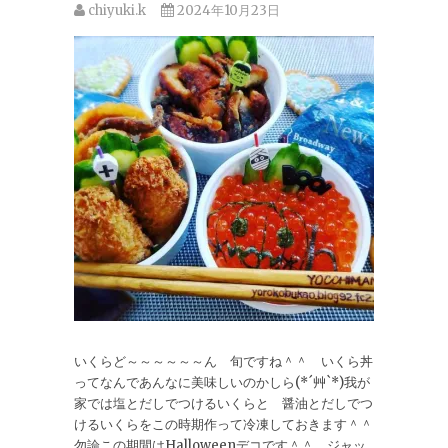
chiyuki.k
2024年10月23日
いくらど～～～～～～ん 旬ですね＾＾ いくら丼
ってなんであんなに美味しいのかしら(*´艸`*)我が
家では塩とだしでつけるいくらと 醤油とだしでつ
けるいくらをこの時期作って冷凍しておきます＾＾
勿論この期間はHalloweenデコです＾＾ ジャッ