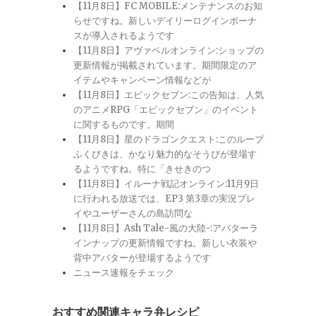
【11月8日】FC MOBILE:メンテナンスのお知
らせですね。新しいデイリーログインボーナ
スが導入されるようです
【11月8日】アヴァベルオンライン:ショップの
更新情報が掲載されています。期間限定のア
イテムやキャンペーン情報などが
【11月8日】エピックセブン:この告知は、人気
のアニメRPG「エピックセブン」のイベント
に関するものです。期間
【11月8日】星のドラゴンクエスト:このループ
ふくびきは、かなり魅力的なそうびが登場す
るようですね。特に「きせきのつ
【11月8日】イルーナ戦記オンライン:11月9日
に行われる放送では、EP3 第3章の実況プレ
イやユーザーさんの島訪問な
【11月8日】Ash Tale-風の大陸-:アバターラ
インナップの更新情報ですね。新しい衣装や
背中アバターが登場するようです
ニュース速報をチェック
おすすめ関連キャラ弁レシピ