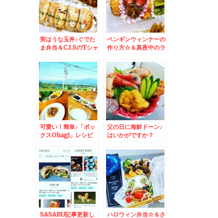
実はうな玉丼♪ぐでた
ペンギンウィンナーの
ま弁当＆C.I.SのTシャ
作り方☆＆真夜中のラ
ツ♪着てみたよ～(*´艸
ーメンｗ自家製「鶏清
`*)大活躍よ～(*´艸
湯ラーメン」が美味す
`*)
ぎました＾＾♪
可愛い！簡単♪「ボッ
父の日に海鮮ドーン♪
クスOhagi」レシピ
はいかがですか？
動画公開になりました
＾＾♪動画付き☆
SASARU記事更新し
ハロウィン弁当☆＆さ