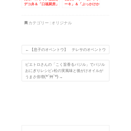
デコ弁＆「口福厨房」
ーキ」＆「ぶっかけか
さんの「エビ味噌あん
つお漁師めし」が美味
かけ焼きそば」絶品(*
しい件
´艸`*)
カテゴリー :
オリジナル
←
【息子のオベントウ】 テレサのオベントウ
ピエトロさんの「こく旨香るバジル」でバジル
おにぎりレシピ♪松の実風味と後がけオイルが
うまさ倍増(*´艸`*)
→