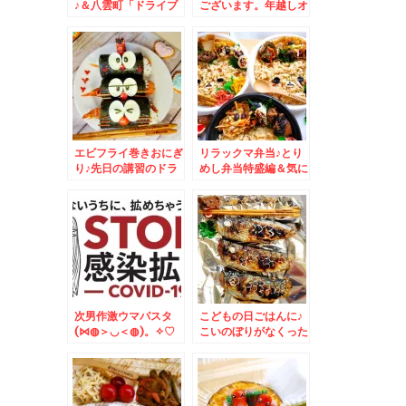
♪＆八雲町「ドライブ
ございます。年越しオ
ハウス金太郎」さんの
ードブル♪
「金太郎ラーメン」(*
´艸`*)
エビフライ巻きおにぎ
リラックマ弁当♪とり
り♪先日の講習のドラ
めし弁当特盛編＆気に
えもんおにぎり♪とア
なってた北海道にもで
レンジコロ助おにぎり
きた「磯丸水産」さん
♪
♪
次男作激ウマパスタ
こどもの日ごはんに♪
(⋈◍＞◡＜◍)。✧♡
こいのぼりがなくった
＆カジカの味噌汁
てできちゃいます＾＾