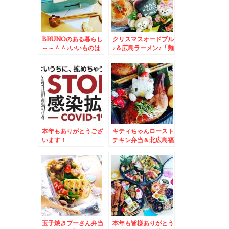
BRUNOのある暮らし
クリスマスオードブル
～～＾＾♪いいものは
♪＆広島ラーメン♪「麺
いいっ！！
屋 宝来」さんで「牡
蠣ラーメン」を食べる
(*´艸`*)
本年もありがとうござ
キティちゃんロースト
います！
チキン弁当＆北広島福
祉会「まんぞく屋」さ
んの「日替わり弁当」
(*´艸`*)
玉子焼きプーさん弁当
本年も皆様ありがとう