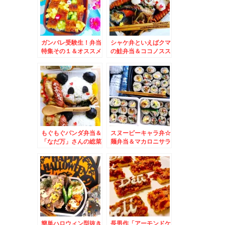
ガンバレ受験生！弁当
シャケ弁といえばクマ
特集その１＆オススメ
の鮭弁当＆ココノスス
食べてみた～＾＾手稲
キノでスモークと言え
ほのかさんの味噌ラー
ば(*´艸`*)「燻製鯖寿
メン♪
司」「照焼スモークチ
キン弁当」「燻製チャ
ーシュー弁当」
もぐもぐパンダ弁当＆
スヌーピーキャラ弁☆
「なだ万」さんの総菜
麺弁当＆マカロニサラ
小結 春花♪デパ地下グ
ダもタルタルソースも
ルメ
ハマってます広島菜柴
漬け♪レシピ♪
簡単ハロウィン型抜き
長男作「アーモンドケ