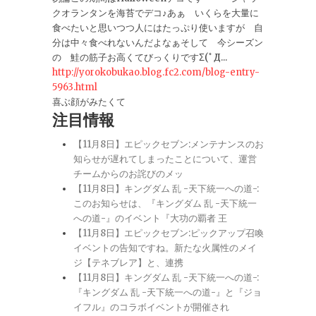
クオランタンを海苔でデコ♪あぁ いくらを大量に
食べたいと思いつつ人にはたっぷり使いますが 自
分は中々食べれないんだよなぁそして 今シーズン
の 鮭の筋子お高くてびっくりですΣ(ﾟД...
http://yorokobukao.blog.fc2.com/blog-entry-
5963.html
喜ぶ顔がみたくて
注目情報
【11月8日】エピックセブン:メンテナンスのお
知らせが遅れてしまったことについて、運営
チームからのお詫びのメッ
【11月8日】キングダム 乱 -天下統一への道-:
このお知らせは、『キングダム 乱 -天下統一
への道-』のイベント『大功の覇者 王
【11月8日】エピックセブン:ピックアップ召喚
イベントの告知ですね。新たな火属性のメイ
ジ【テネブレア】と、連携
【11月8日】キングダム 乱 -天下統一への道-:
『キングダム 乱 -天下統一への道-』と『ジョ
イフル』のコラボイベントが開催され