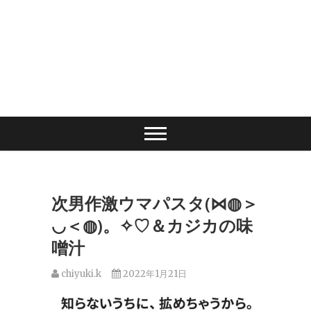
次男作激ウマパスタ(⋈◍＞
◡＜◍)。✧♡＆カジカの味
噌汁
chiyuki.k
2022年1月21日