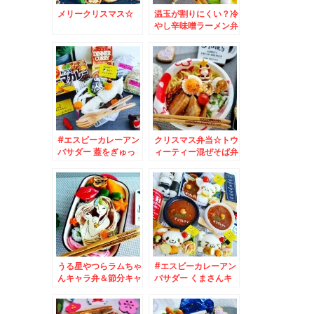
メリークリスマス☆
温玉が割りにくい？冷
やし辛味噌ラーメン弁
当♪
#エスビーカレーアン
クリスマス弁当☆トウ
バサダー 蓋をぎゅっ
ィーティー混ぜそば弁
としめる#シーフード
当☆＆先日行った出張
カレー ( ´艸｀)
先＾＾♪
うる星やつらラムちゃ
#エスビーカレーアン
んキャラ弁＆節分キャ
バサダー くまさんキ
ラ弁♪鬼も福も内で良
ャラカレー☆#和風カ
し。
レー #お月見カレー