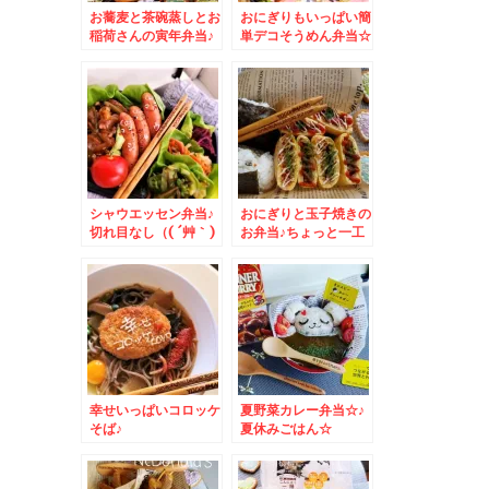
お蕎麦と茶碗蒸しとお
おにぎりもいっぱい簡
稲荷さんの寅年弁当♪
単デコそうめん弁当☆
シャウエッセン弁当♪
おにぎりと玉子焼きの
切れ目なし（( ´艸｀)
お弁当♪ちょっと一工
シンプルデコ
夫＾＾
幸せいっぱいコロッケ
夏野菜カレー弁当☆♪
そば♪
夏休みごはん☆