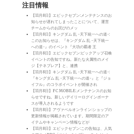
注目情報
【11月8日】エピックセブン:メンテナンスのお
知らせが遅れてしまったことについて、運営
チームからのお詫びのメッ
【11月8日】キングダム 乱 -天下統一への道-:
このお知らせは、『キングダム 乱 -天下統一
への道-』のイベント『大功の覇者 王
【11月8日】エピックセブン:ピックアップ召喚
イベントの告知ですね。新たな火属性のメイ
ジ【テネブレア】と、連携
【11月8日】キングダム 乱 -天下統一への道-:
『キングダム 乱 -天下統一への道-』と『ジョ
イフル』のコラボイベントが開催され
【11月8日】FC MOBILE:メンテナンスのお知
らせですね。新しいデイリーログインボーナ
スが導入されるようです
【11月8日】アヴァベルオンライン:ショップの
更新情報が掲載されています。期間限定のア
イテムやキャンペーン情報などが
【11月8日】エピックセブン:この告知は、人気