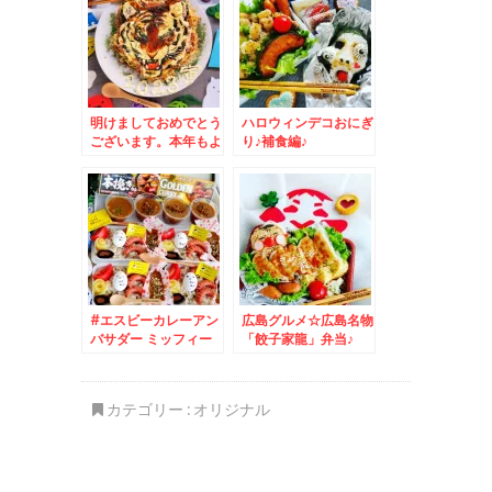
明けましておめでとう
ハロウィンデコおにぎ
ございます。本年もよ
り♪補食編♪
ろしくお願い申し上げ
ます。寅年お好み焼ア
ート♪
#エスビーカレーアン
広島グルメ☆広島名物
バサダー ミッフィー
「餃子家龍」弁当♪
カレー弁当☆
カテゴリー :
オリジナル