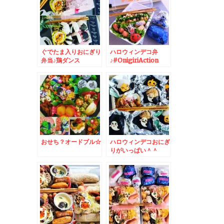
ぐでたま入りおにぎり
ハロウィンデコ弁
弁当♪鶏ダンス
♪#OnigiriAction
おせち？オードブル☆
ハロウィンデコおにぎ
りがいっぱい＾＾