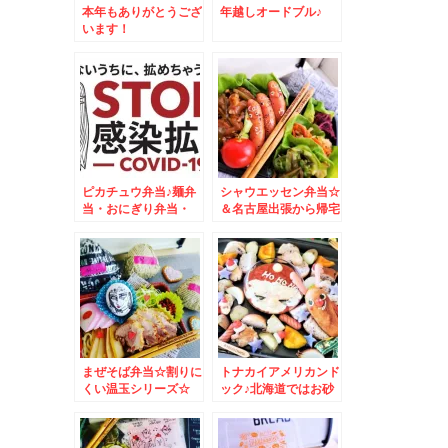
本年もありがとうござ
年越しオードブル♪
います！
ピカチュウ弁当♪麺弁
シャウエッセン弁当☆
当・おにぎり弁当・
＆名古屋出張から帰宅
MIX弁当・おかず
しました＾＾
色々
まぜそば弁当☆割りに
トナカイアメリカンド
くい温玉シリーズ☆
ック♪北海道ではお砂
糖たっぷりフレンチド
ック