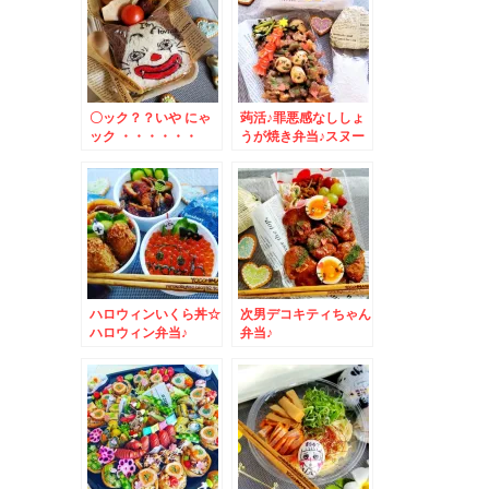
〇ック？？いや にゃ
蒟活♪罪悪感なししょ
ック ・・・・・・
うが焼き弁当♪スヌー
ピーキャラ弁♪
ハロウィンいくら丼☆
次男デコキティちゃん
ハロウィン弁当♪
弁当♪