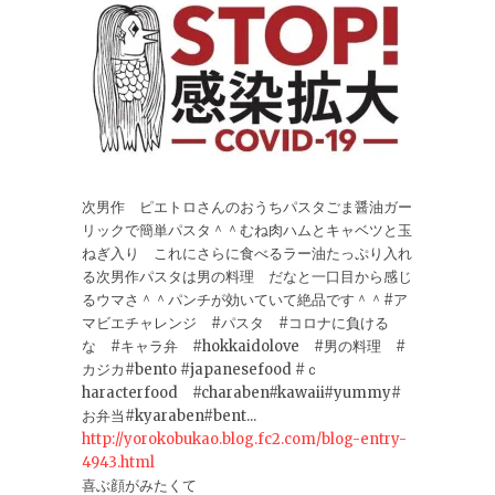
次男作 ピエトロさんのおうちパスタごま醤油ガー
リックで簡単パスタ＾＾むね肉ハムとキャベツと玉
ねぎ入り これにさらに食べるラー油たっぷり入れ
る次男作パスタは男の料理 だなと一口目から感じ
るウマさ＾＾パンチが効いていて絶品です＾＾#ア
マビエチャレンジ #パスタ #コロナに負ける
な #キャラ弁 #hokkaidolove #男の料理 #
カジカ#bento #japanesefood #ｃ
haracterfood #charaben#kawaii#yummy#
お弁当#kyaraben#bent...
http://yorokobukao.blog.fc2.com/blog-entry-
4943.html
喜ぶ顔がみたくて