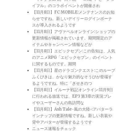
イフル』のコラボイベントが開催され
【11月8日】FC MOBILE:メンテナンスのお知
らせですね。新しいデイリーログインボーナ
スが導入されるようです
【11月8日】アヴァベルオンライン:ショップの
更新情報が掲載されています。期間限定のア
イテムやキャンペーン情報などが
【11月8日】エピックセブン:この告知は、人気
のアニメRPG「エピックセブン」のイベント
に関するものです。期間
【11月8日】星のドラゴンクエスト:このループ
ふくびきは、かなり魅力的なそうびが登場す
るようですね。特に「きせきのつ
【11月8日】イルーナ戦記オンライン:11月9日
に行われる放送では、EP3 第3章の実況プレ
イやユーザーさんの島訪問な
【11月8日】Ash Tale-風の大陸-:アバターラ
インナップの更新情報ですね。新しい衣装や
背中アバターが登場するようです
ニュース速報をチェック