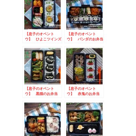
【息子のオベント
【息子のオベント
ウ】 ひよこツインズ
ウ】 パンダのお弁当
のお弁当
toコーク専用みんな
の推しメシ投稿キャン
ペーン
【息子のオベント
【息子のオベント
ウ】 黒猫のお弁当
ウ】 赤鬼のお弁当