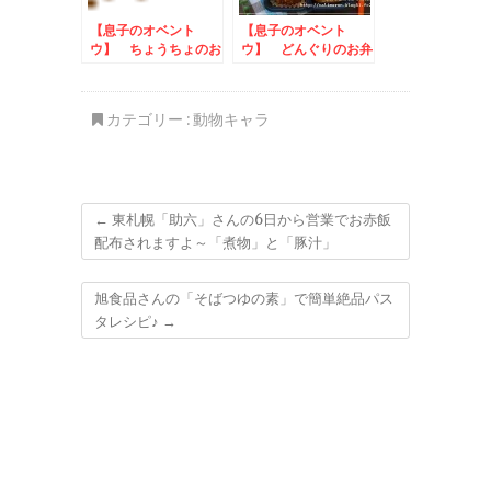
【息子のオベント
【息子のオベント
ウ】 ちょうちょのお
ウ】 どんぐりのお弁
弁当
当
カテゴリー :
動物キャラ
←
東札幌「助六」さんの6日から営業でお赤飯
配布されますよ～「煮物」と「豚汁」
旭食品さんの「そばつゆの素」で簡単絶品パス
タレシピ♪
→