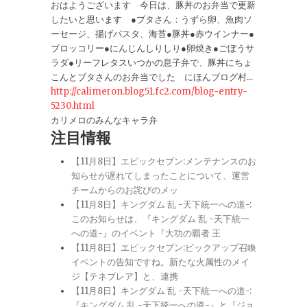
おはようございます 今日は、豚丼のお弁当で更新
したいと思います ●ブタさん：うずら卵、魚肉ソ
ーセージ、揚げパスタ、海苔●豚丼●赤ウインナー●
ブロッコリー●にんじんしりしり●卵焼き●ごぼうサ
ラダ●リーフレタスいつかの息子弁で、豚丼にちょ
こんとブタさんのお弁当でした にほんブログ村...
http://calimeron.blog51.fc2.com/blog-entry-
5230.html
カリメロのみんなキャラ弁
注目情報
【11月8日】エピックセブン:メンテナンスのお
知らせが遅れてしまったことについて、運営
チームからのお詫びのメッ
【11月8日】キングダム 乱 -天下統一への道-:
このお知らせは、『キングダム 乱 -天下統一
への道-』のイベント『大功の覇者 王
【11月8日】エピックセブン:ピックアップ召喚
イベントの告知ですね。新たな火属性のメイ
ジ【テネブレア】と、連携
【11月8日】キングダム 乱 -天下統一への道-:
『キングダム 乱 -天下統一への道-』と『ジョ