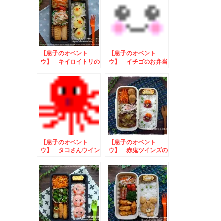
【息子のオベント
【息子のオベント
ウ】 キイロイトリの
ウ】 イチゴのお弁当
ハロウィン弁当
【息子のオベント
【息子のオベント
ウ】 タコさんウイン
ウ】 赤鬼ツインズの
ナーのお弁当
お弁当 to スミフ
ル クリスマス写真投
稿キャンペーン