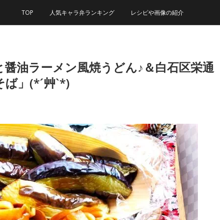
TOP
人気キャラ弁ランキング
レシピや画像の紹介
と醤油ラーメン風焼うどん♪＆白石区栄通
(*´艸`*)