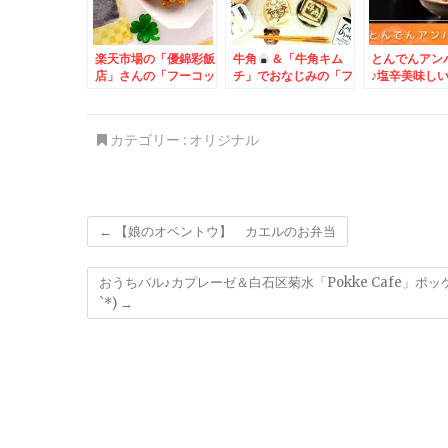
楽天市場の「優錦彩飯
牛角
＆「牛角キム
とんでんアン
店」さんの「フーコッ
チ」でおなじみの「フ
♪塩辛美味し
ク産赤黒胡椒」でいつ
ードレーベル」さんか
(*´艸`*)
もの「ザンギ」がめち
ら埼玉の老舗「八幡
ゃ香りよく美味しくな
屋」さんの食品セット
カテゴリー :
オリジナル
った件(*´艸`*)
♪(*´艸`*)
←
【娘のオベントウ】 カエルのお弁当
おうちバル♪カプレーゼ＆白石区菊水「Pokke Cafe」ポッ
`*)
→