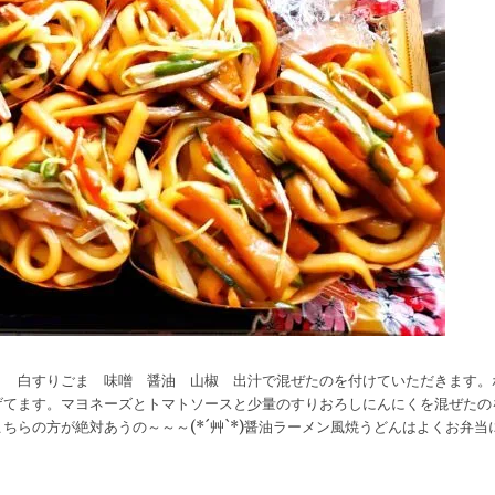
。 白すりごま 味噌 醤油 山椒 出汁で混ぜたのを付けていただきます。
げてます。マヨネーズとトマトソースと少量のすりおろしにんにくを混ぜたの
らの方が絶対あうの～～～(*´艸`*)醤油ラーメン風焼うどんはよくお弁当