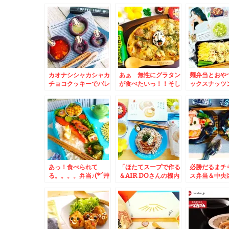
泉ほのか」さんは飲食
やっこ」＆「ニチノウ
「ごまそば遊
だけ利用もできます＾
食品さんのおつまみシ
の「日替わり
＾「ちくわ天蕎麦」(*
リーズ(*´艸`*)
「おろしそば
´艸`*)うまっ
ってます(*´艸
０円Σ(ﾟДﾟ)
カオナシシャカシャカ
あぁ 無性にグラタン
麺弁当とおや
チョコクッキーでバレ
が食べたいっ！！そし
ックスナッツ
ンタインデー＆北海道
てグラタンにはこれが
幌市「ごまそ
のジビエ 鹿肉～あば
一番合う！！！！！！
代」さんでお
ら肉、タン、レバー美
やめられない～～～(*
～～～(*´艸`*
味しいのよ～♪
´艸`*)
あっ！食べられて
「ほたてスープで作る
必勝だるまチ
る。。。。弁当♪(*´艸
＆AIR DOさんの機内
ス弁当＆中央
`*)＆札幌市菊水上町
サービスドリンクでお
路 狸comic
「食事処 三平」さん
なじみ♪グリーンズ北
ハチ鮮魚店」
の「八宝菜」テイクア
見さん(*´艸`*)
巻き」
ウトもできます＾＾3
月から５０円値上げさ
れました～＾＾