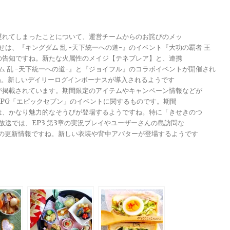
が遅れてしまったことについて、運営チームからのお詫びのメッ
らせは、『キングダム 乱 -天下統一への道-』のイベント『大功の覇者 王
トの告知ですね。新たな火属性のメイジ【テネブレア】と、連携
グダム 乱 -天下統一への道-』と『ジョイフル』のコラボイベントが開催され
ですね。新しいデイリーログインボーナスが導入されるようです
報が掲載されています。期間限定のアイテムやキャンペーン情報などが
メRPG「エピックセブン」のイベントに関するものです。期間
きは、かなり魅力的なそうびが登場するようですね。特に「きせきのつ
る放送では、EP3 第3章の実況プレイやユーザーさんの島訪問な
ンナップの更新情報ですね。新しい衣装や背中アバターが登場するようです