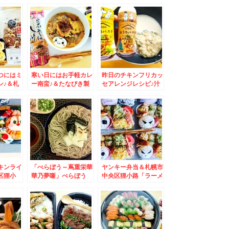
鶴」さん
そば 遊鶴」さんの終
当＆白石区栄通り「ご
ランチ」
日メニュー「日替わり
まそば処 八千代」さ
」にハマ
おろし蕎麦」ランチメ
んの裏メニュー「温お
`*)６９
ニュー「ミニ天丼蕎麦
ろしそば」「ネギつゆ
セット」お得だし美味
大盛り熱々」が美味し
しいし♪
い秘密(*´艸`*)
つにはミ
寒い日にはお手軽カレ
昨日のチキンフリカッ
ン♪＆札
ー南蛮♪＆たなびき製
セアレンジレシピ♪汁
ば 八千
麺さんの出石そば八割
だく豆乳クリームパス
ろしそば
♪(*´艸`*)
タ♪勝手に福岡コラボ
)
レシピ♪
キンライ
「べらぼう～蔦重栄華
ヤンキー弁当＆札幌市
区狸小
華乃夢噺」べらぼう
中央区狸小路「ラーメ
hi「シ
め！！我が家の東洲斎
ン山岡家」「味噌ラー
の「海鮮
写楽と喜多川歌麿♪お
メン山岡家」「煮干し
ろし蕎麦と冷ややっこ
ラーメン山岡家」ちょ
♪
っと外れて「餃子の山
岡家」山岡家さん三昧
(*´艸`*)