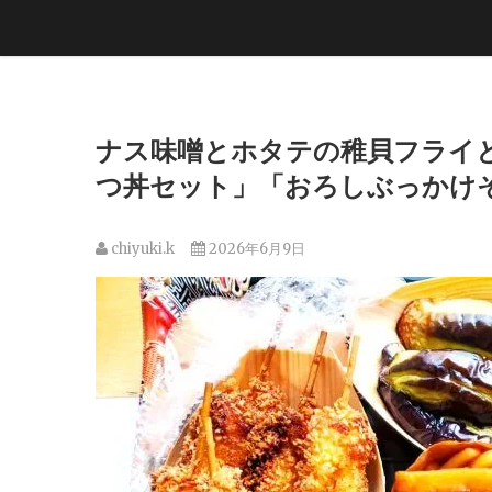
ナス味噌とホタテの稚貝フライ
つ丼セット」「おろしぶっかけそば」
chiyuki.k
2026年6月9日