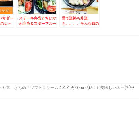
バサダー
ステーキ弁当とちいか
雪で道路も歩道
いのよ～
わ弁当＆スターフルー
も。。。。そんな時の
ツ札幌店さんの塗り絵
ものすごい助っ人
～でほっこり(*´艸`*)
♪「海鮮丸」さんの期
間限定新メニューいく
ら入って一人前税込み
１０１０円ってありえ
ない！！
ケカフェさんの「ソフトクリーム２００円Σ(･ω･ﾉ)ﾉ！」美味しいの～(*´艸