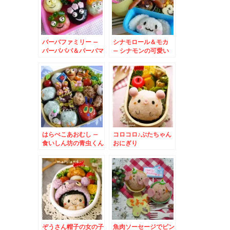
バーバファミリー –
シナモロール＆モカ
バーバパパ＆バーバマ
– シナモンの可愛い
マの可愛い運動会弁当
おにぎり♪
はらぺこあおむし –
コロコロ♪ぶたちゃん
食いしん坊の青虫くん
おにぎり
弁当♪
ぞうさん帽子の女の子
魚肉ソーセージでピン