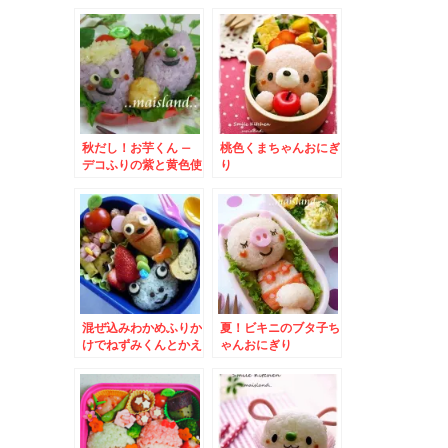
秋だし！お芋くん –
桃色くまちゃんおにぎ
デコふりの紫と黄色使
り
用★食欲の秋弁当
混ぜ込みわかめふりか
夏！ビキニのブタ子ち
けでねずみくんとかえ
ゃんおにぎり
るのケロンパ