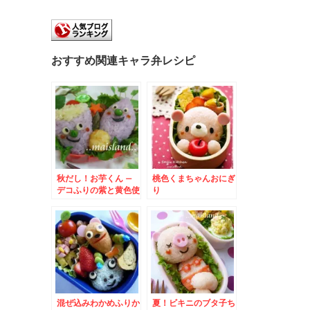
おすすめ関連キャラ弁レシピ
秋だし！お芋くん –
桃色くまちゃんおにぎ
デコふりの紫と黄色使
り
用★食欲の秋弁当
混ぜ込みわかめふりか
夏！ビキニのブタ子ち