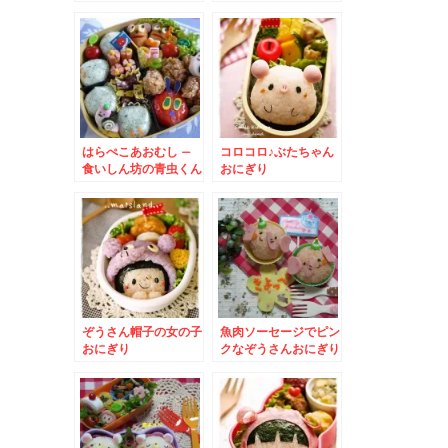
マの可愛い運動会弁当
おにぎり♪
はらぺこあおむし –
コロコロ♪ぶたちゃん
食いしん坊の青虫くん
おにぎり
弁当♪
ぞうさん帽子の女の子
魚肉ソーセージでピン
おにぎり
クなぞうさんおにぎり