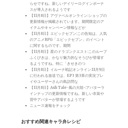
らせですね。新しいデイリーログインボーナ
スが導入されるようです
【11月8日】アヴァベルオンライン:ショップの
更新情報が掲載されています。期間限定のア
イテムやキャンペーン情報などが
【11月8日】エピックセブン:この告知は、人気
のアニメRPG「エピックセブン」のイベント
に関するものです。期間
【11月8日】星のドラゴンクエスト:このループ
ふくびきは、かなり魅力的なそうびが登場す
るようですね。特に「きせきのつ
【11月8日】イルーナ戦記オンライン:11月9日
に行われる放送では、EP3 第3章の実況プレ
イやユーザーさんの島訪問な
【11月8日】Ash Tale-風の大陸-:アバターラ
インナップの更新情報ですね。新しい衣装や
背中アバターが登場するようです
ニュース速報をチェック
おすすめ関連キャラ弁レシピ