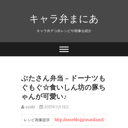
キャラ弁まにあ
キャラ弁デコ弁レシピや画像を紹介
ぶたさん弁当 – ドーナツも
ぐもぐ☆食いしん坊の豚ち
ゃんが可愛い♪
azuki
2017年5月31日
レシピ画像提供
http://ameblo.jp/maisland/