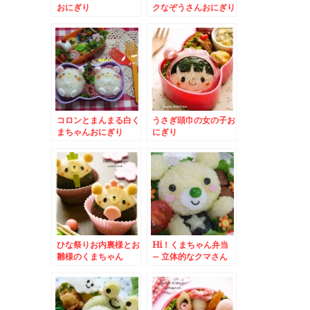
おにぎり
クなぞうさんおにぎり
コロンとまんまる白く
うさぎ頭巾の女の子お
まちゃんおにぎり
にぎり
ひな祭りお内裏様とお
Hi！くまちゃん弁当
雛様のくまちゃん
– 立体的なクマさん
が可愛い☆