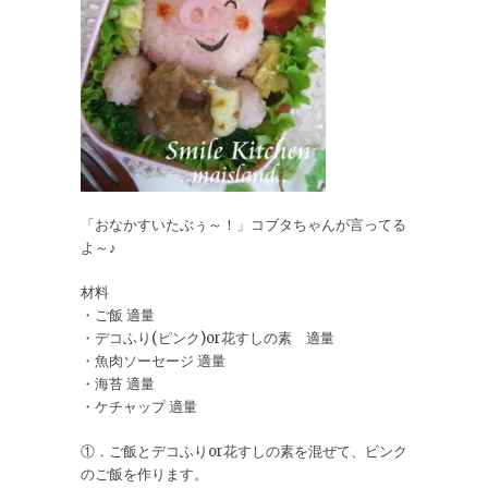
「おなかすいたぶぅ～！」コブタちゃんが言ってる
よ～♪
材料
・ご飯 適量
・デコふり(ピンク)or花すしの素 適量
・魚肉ソーセージ 適量
・海苔 適量
・ケチャップ 適量
①．ご飯とデコふりor花すしの素を混ぜて、ピンク
のご飯を作ります。