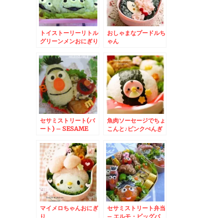
トイストーリーリトル
おしゃまなプードルち
グリーンメンおにぎり
ゃん
セサミストリート(バ
魚肉ソーセージでちょ
ート) – SESAME
こんと♪ピンクぺんぎ
STREETから
ん
BERT☆
マイメロちゃんおにぎ
セサミストリート弁当
り
– エルモ・ビッグバ