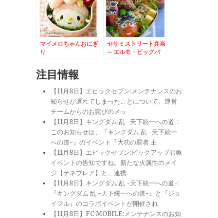
マイメロちゃんおにぎ
セサミストリート弁当
り
– エルモ・ビッグバ
ード・オスカー・アー
ニー・バード大集合
注目情報
【11月8日】エピックセブン:メンテナンスのお
知らせが遅れてしまったことについて、運営
チームからのお詫びのメッ
【11月8日】キングダム 乱 -天下統一への道-:
このお知らせは、『キングダム 乱 -天下統一
への道-』のイベント『大功の覇者 王
【11月8日】エピックセブン:ピックアップ召喚
イベントの告知ですね。新たな火属性のメイ
ジ【テネブレア】と、連携
【11月8日】キングダム 乱 -天下統一への道-:
『キングダム 乱 -天下統一への道-』と『ジョ
イフル』のコラボイベントが開催され
【11月8日】FC MOBILE:メンテナンスのお知