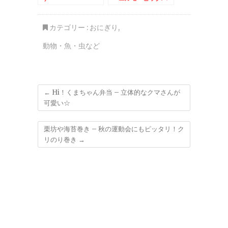
ード・オスカー・アー
ニー・バード大集合
カテゴリー :
おにぎり
,
動物・魚・虫など
←
Hi！くまちゃん弁当 – 立体的なクマさんが
可愛い☆
栗坊や海苔巻き – 秋の運動会にもピッタリ！ク
リのり巻き
→