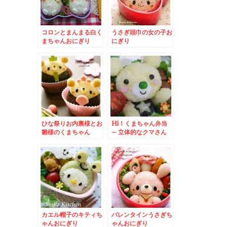
コロンとまんまる白く
うさぎ頭巾の女の子お
まちゃんおにぎり
にぎり
ひな祭りお内裏様とお
Hi！くまちゃん弁当
雛様のくまちゃん
– 立体的なクマさん
が可愛い☆
カエル帽子のキティち
バレンタインうさぎち
ゃんおにぎり
ゃんおにぎり