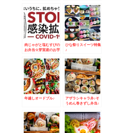
肉のオレンジ焼♪
肉じゃがと塩むすびの
ひな祭りスイーツ特集
お弁当☆芽室産のお芋
♪
が美味しすぎる～～～
～＾＾
年越しオードブル♪
アザラシキャラ弁♪そ
うめん巻きずし弁当♪