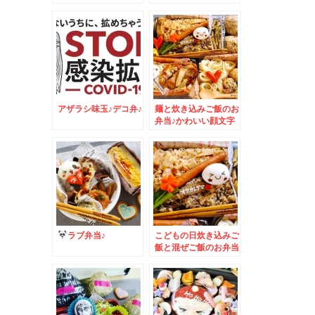
＾
しました＾＾
アザラシ味玉♪デコ弁♪
麺と炊き込みご飯のお
弁当♪かわいい顔文字
味玉♪
ラブ弁当♪
こどもの日炊き込みご
飯と混ぜご飯のお弁当
♪