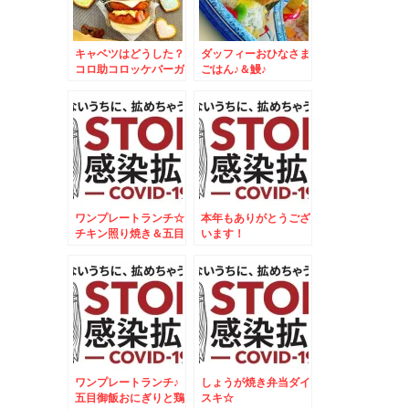
キャベツはどうした？
ダッフィーおひなさま
コロ助コロッケバーガ
ごはん♪＆鰻♪
ー♪
ワンプレートランチ☆
本年もありがとうござ
チキン照り焼き＆五目
います！
御飯焼きおにぎりプレ
ート☆
ワンプレートランチ♪
しょうが焼き弁当ダイ
五目御飯おにぎりと鶏
スキ☆