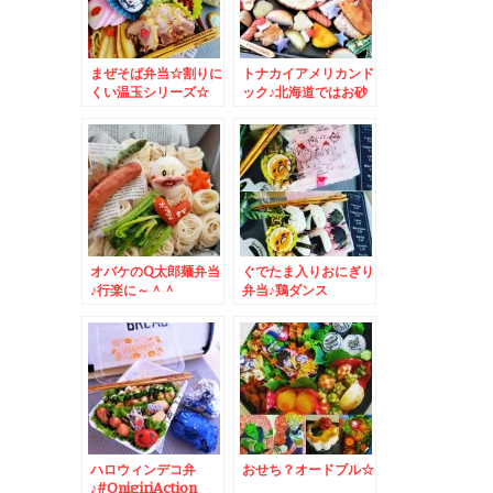
まぜそば弁当☆割りに
トナカイアメリカンド
くい温玉シリーズ☆
ック♪北海道ではお砂
糖たっぷりフレンチド
ック
オバケのQ太郎麺弁当
ぐでたま入りおにぎり
♪行楽に～＾＾
弁当♪鶏ダンス
ハロウィンデコ弁
おせち？オードブル☆
♪#OnigiriAction