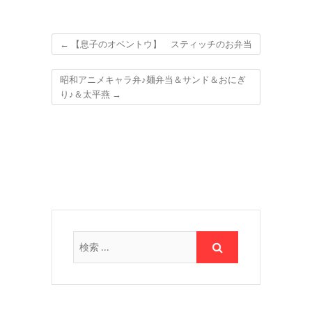
←
【息子のオベントウ】 スティッチのお弁当
昭和アニメキャラ弁♪麺弁当＆サンド＆おにぎ
り♪＆太平燕
→