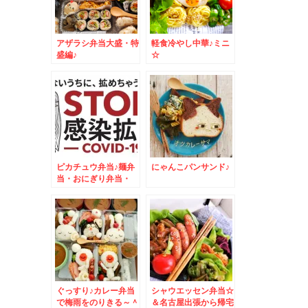
アザラシ弁当大盛・特
軽食冷やし中華♪ミニ
盛編♪
☆
ピカチュウ弁当♪麺弁
にゃんこパンサンド♪
当・おにぎり弁当・
MIX弁当・おかず
色々
ぐっすり♪カレー弁当
シャウエッセン弁当☆
で梅雨をのりきる～＾
＆名古屋出張から帰宅