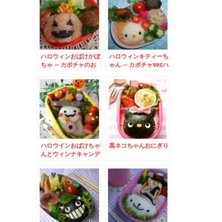
ハロウィンおばけかぼ
ハロウィンキティーち
ちゃ – カボチャのお
ゃん – カボチャverハ
にぎり＆チーズのオバ
ローキティ
ケ★
ハロウインおばけちゃ
黒ネコちゃんおにぎり
んとウィンナキャンデ
ィー