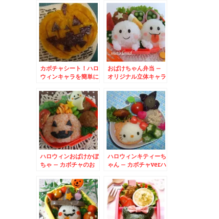
カボチャシート！ハロ
おばけちゃん弁当 –
ウィンキャラを簡単に
オリジナル立体キャラ
– 型がなくてもジャ
のハロウィン弁当♪
ック・オ・ランタン♪
ハロウィンおばけかぼ
ハロウィンキティーち
ちゃ – カボチャのお
ゃん – カボチャverハ
にぎり＆チーズのオバ
ローキティ
ケ★