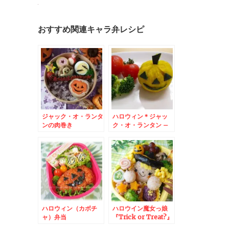
おすすめ関連キャラ弁レシピ
ジャック・オ・ランタ
ハロウィン＊ジャッ
ンの肉巻き
ク・オ・ランタン –
キャンドルじゃなくて
かぼちゃとチーズ★
ハロウィン（カボチ
ハロウイン魔女っ娘
ャ）弁当
『Trick or Treat?』