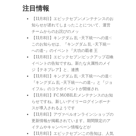
注目情報
【11月8日】エピックセブン:メンテナンスのお
知らせが遅れてしまったことについて、運営
チームからのお詫びのメッ
【11月8日】キングダム 乱 -天下統一への道-:
このお知らせは、『キングダム 乱 -天下統一
への道-』のイベント『大功の覇者 王
【11月8日】エピックセブン:ピックアップ召喚
イベントの告知ですね。新たな火属性のメイ
ジ【テネブレア】と、連携
【11月8日】キングダム 乱 -天下統一への道-:
『キングダム 乱 -天下統一への道-』と『ジョ
イフル』のコラボイベントが開催され
【11月8日】FC MOBILE:メンテナンスのお知
らせですね。新しいデイリーログインボーナ
スが導入されるようです
【11月8日】アヴァベルオンライン:ショップの
更新情報が掲載されています。期間限定のア
イテムやキャンペーン情報などが
【11月8日】エピックセブン:この告知は、人気