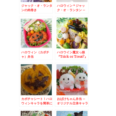
ジャック・オ・ランタ
ハロウィン＊ジャッ
ンの肉巻き
ク・オ・ランタン –
キャンドルじゃなくて
かぼちゃとチーズ★
ハロウィン（カボチ
ハロウイン魔女っ娘
ャ）弁当
『Trick or Treat?』
カボチャシート！ハロ
おばけちゃん弁当 –
ウィンキャラを簡単に
オリジナル立体キャラ
– 型がなくてもジャ
のハロウィン弁当♪
ック・オ・ランタン♪