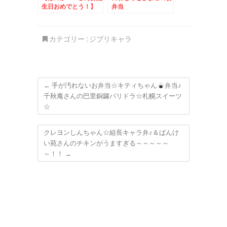
生日おめでとう！】
弁当
すみっコぐらしのお弁
当
カテゴリー :
ジブリキャラ
←
手が汚れないお弁当☆キティちゃん
弁当♪
千秋庵さんの巴里銅鑼パリドラ☆札幌スイーツ
☆
クレヨンしんちゃん☆組長キャラ弁♪＆ばんけ
い苑さんのチキンがうますぎる～～～～～
～！！
→