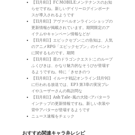
【11月8日】FC MOBILE:メンテナンスのお知
らせですね。新しいデイリーログインボーナ
スが導入されるようです
【11月8日】アヴァベルオンライン:ショップの
更新情報が掲載されています。期間限定のア
イテムやキャンペーン情報などが
【11月8日】エピックセブン:この告知は、人気
のアニメRPG「エピックセブン」のイベント
に関するものです。期間
【11月8日】星のドラゴンクエスト:このループ
ふくびきは、かなり魅力的なそうびが登場す
るようですね。特に「きせきのつ
【11月8日】イルーナ戦記オンライン:11月9日
に行われる放送では、EP3 第3章の実況プレ
イやユーザーさんの島訪問な
【11月8日】Ash Tale-風の大陸-:アバターラ
インナップの更新情報ですね。新しい衣装や
背中アバターが登場するようです
ニュース速報をチェック
おすすめ関連キャラ弁レシピ