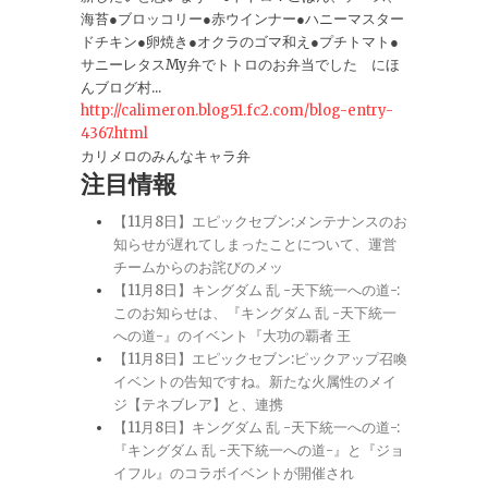
海苔●ブロッコリー●赤ウインナー●ハニーマスター
ドチキン●卵焼き●オクラのゴマ和え●プチトマト●
サニーレタスMy弁でトトロのお弁当でした にほ
んブログ村...
http://calimeron.blog51.fc2.com/blog-entry-
4367.html
カリメロのみんなキャラ弁
注目情報
【11月8日】エピックセブン:メンテナンスのお
知らせが遅れてしまったことについて、運営
チームからのお詫びのメッ
【11月8日】キングダム 乱 -天下統一への道-:
このお知らせは、『キングダム 乱 -天下統一
への道-』のイベント『大功の覇者 王
【11月8日】エピックセブン:ピックアップ召喚
イベントの告知ですね。新たな火属性のメイ
ジ【テネブレア】と、連携
【11月8日】キングダム 乱 -天下統一への道-:
『キングダム 乱 -天下統一への道-』と『ジョ
イフル』のコラボイベントが開催され