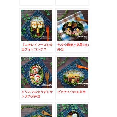
【ニチレイフーズお弁
七夕☆織姫と彦星のお
当フォトコンテス
弁当
ト】 フクロウのお弁
当とこいのぼりのお弁
当
クリスマス☆うずらサ
ピカチュウのお弁当
ンタのお弁当