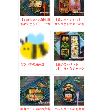
【すぱちゃんお誕生日
【娘のオベントウ】
おめでとう！】 ピカ
サンタとトナカイのお
チュウとイーブイのお
弁当
弁当
ミツバチのお弁当
【息子のオベント
ウ】 うずらジャック
オランタンのお弁当
赤鬼ツインズのお弁当
バレンタインのお弁当