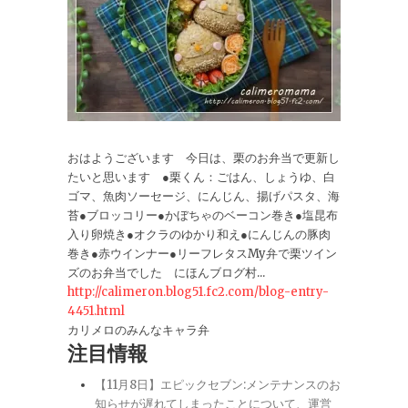
おはようございます 今日は、栗のお弁当で更新し
たいと思います ●栗くん：ごはん、しょうゆ、白
ゴマ、魚肉ソーセージ、にんじん、揚げパスタ、海
苔●ブロッコリー●かぼちゃのベーコン巻き●塩昆布
入り卵焼き●オクラのゆかり和え●にんじんの豚肉
巻き●赤ウインナー●リーフレタスMy弁で栗ツイン
ズのお弁当でした にほんブログ村...
http://calimeron.blog51.fc2.com/blog-entry-
4451.html
カリメロのみんなキャラ弁
注目情報
【11月8日】エピックセブン:メンテナンスのお
知らせが遅れてしまったことについて、運営