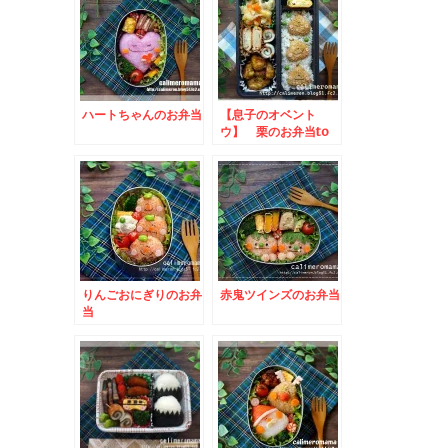
ハートちゃんのお弁当
【息子のオベント
ウ】 栗のお弁当to
きゃらびもち祭2022
入賞させていただきま
した！
りんごおにぎりのお弁
赤鬼ツインズのお弁当
当