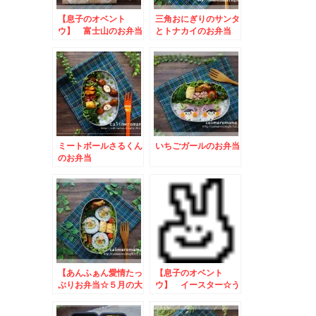
【息子のオベント
三角おにぎりのサンタ
ウ】 富士山のお弁当
とトナカイのお弁当
ミートボールさるくん
いちごガールのお弁当
のお弁当
【あんふぁん愛情たっ
【息子のオベント
ぷりお弁当☆５月の大
ウ】 イースター☆う
賞】 かっぱ巻きのお
さぎさんのお弁当
弁当