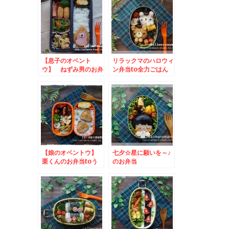
【息子のオベント
リラックマのハロウィ
ウ】 ねずみ男のお弁
ン弁当to全力ごはん
当
応援キャンペーン
【娘のオベントウ】
七夕☆星に願いを～♪
栗くんのお弁当toう
のお弁当
さぎ大福