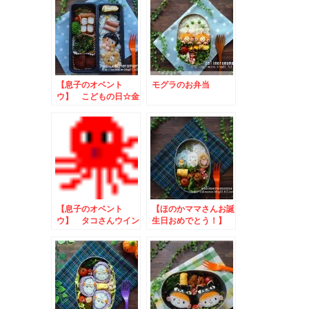
【息子のオベント
モグラのお弁当
ウ】 こどもの日☆金
太郎のお弁当.
【息子のオベント
【ほのかママさんお誕
ウ】 タコさんウイン
生日おめでとう！】
ナーのお弁当
すみっコぐらしのお弁
当