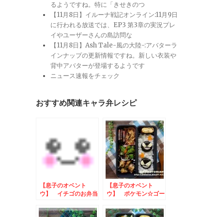
るようですね。特に「きせきのつ
【11月8日】イルーナ戦記オンライン:11月9日
に行われる放送では、EP3 第3章の実況プレ
イやユーザーさんの島訪問な
【11月8日】Ash Tale-風の大陸-:アバターラ
インナップの更新情報ですね。新しい衣装や
背中アバターが登場するようです
ニュース速報をチェック
おすすめ関連キャラ弁レシピ
【息子のオベント
【息子のオベント
ウ】 イチゴのお弁当
ウ】 ポケモン☆ゴー
スのお弁当