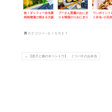
肉！ダッフィー弁当豚
プーさん悪魔のおにぎ
ワンポイント
肉味噌漬け焼き＆大阪
り＆韓国のりおにぎり
ト弁当♪小豆
グルメ☆
☆補食＆北海道グルメ
海道赤飯＆シ
☆美唄＆かばと製麺所
店「シハチの
鮮丼」が１５
カテゴリー :
ＤＩＳＮＥＹ
～～＾＾
←
【息子と娘のオベントウ】 ミツバチのお弁当