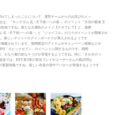
が遅れてしまったことについて、運営チームからのお詫びのメッ
らせは、『キングダム 乱 -天下統一への道-』のイベント『大功の覇者 王
トの告知ですね。新たな火属性のメイジ【テネブレア】と、連携
グダム 乱 -天下統一への道-』と『ジョイフル』のコラボイベントが開催され
ですね。新しいデイリーログインボーナスが導入されるようです
報が掲載されています。期間限定のアイテムやキャンペーン情報などが
メRPG「エピックセブン」のイベントに関するものです。期間
きは、かなり魅力的なそうびが登場するようですね。特に「きせきのつ
る放送では、EP3 第3章の実況プレイやユーザーさんの島訪問な
ンナップの更新情報ですね。新しい衣装や背中アバターが登場するようです