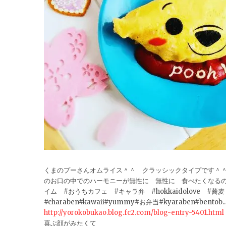
くまのプーさんオムライス＾＾ クラッシックタイプです＾
のお口の中でのハーモニーが無性に 無性に 食べたくなるのは
イム #おうちカフェ #キャラ弁 #hokkaidolove #蕎麦 #北
#charaben#kawaii#yummy#お弁当#kyaraben#bentob..
http://yorokobukao.blog.fc2.com/blog-entry-5401.html
喜ぶ顔がみたくて