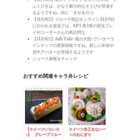
ふくびきは、かなり魅力的なそうびが登場す
るようですね。特に「きせきのつ
【11月8日】イルーナ戦記オンライン:11月9日
に行われる放送では、EP3 第3章の実況プレ
イやユーザーさんの島訪問な
【11月8日】Ash Tale-風の大陸-:アバターラ
インナップの更新情報ですね。新しい衣装や
背中アバターが登場するようです
ニュース速報をチェック
おすすめ関連キャラ弁レシピ
【スイーツいろいろ
スイーツ弁乙女なハー
♪】 グレープフルー
トのおにぎり
ツロールケーキ