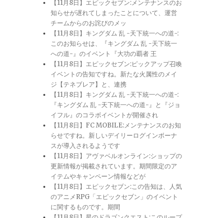
【11月8日】エピックセブン:メンテナンスのお
知らせが遅れてしまったことについて、運営
チームからのお詫びのメッ
【11月8日】キングダム 乱 -天下統一への道-:
このお知らせは、『キングダム 乱 -天下統一
への道-』のイベント『大功の覇者 王
【11月8日】エピックセブン:ピックアップ召喚
イベントの告知ですね。新たな火属性のメイ
ジ【テネブレア】と、連携
【11月8日】キングダム 乱 -天下統一への道-:
『キングダム 乱 -天下統一への道-』と『ジョ
イフル』のコラボイベントが開催され
【11月8日】FC MOBILE:メンテナンスのお知
らせですね。新しいデイリーログインボーナ
スが導入されるようです
【11月8日】アヴァベルオンライン:ショップの
更新情報が掲載されています。期間限定のア
イテムやキャンペーン情報などが
【11月8日】エピックセブン:この告知は、人気
のアニメRPG「エピックセブン」のイベント
に関するものです。期間
【11月8日】星のドラゴンクエスト:このループ