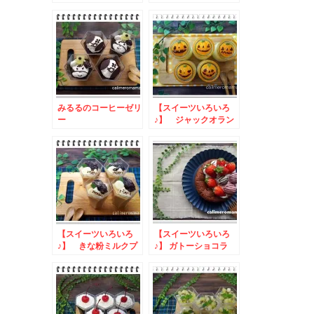
子
スケーキ
みるるのコーヒーゼリ
【スイーツいろいろ
ー
♪】 ジャックオラン
タン杏仁豆腐
【スイーツいろいろ
【スイーツいろいろ
♪】 きな粉ミルクプ
♪】 ガトーショコラ
リン