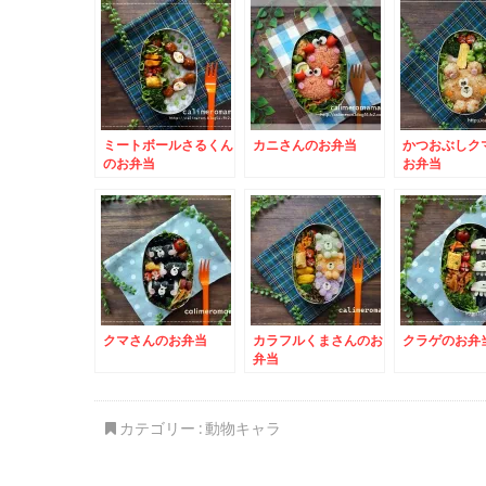
ミートボールさるくん
カニさんのお弁当
かつおぶしク
のお弁当
お弁当
クマさんのお弁当
カラフルくまさんのお
クラゲのお弁
弁当
カテゴリー :
動物キャラ