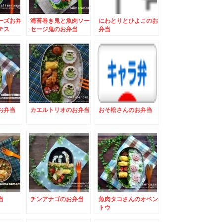
ーズお弁
海苔巻き鬼と魚肉ソー
にわとりとひよこのお
テス
セージ鬼のお弁当
弁当
ウのお弁
りのお弁
お弁当
カエルトリオのお弁当
おそ松さんのお弁当
当
チンアナゴのお弁当
魚肉タコさんのオベン
トウ