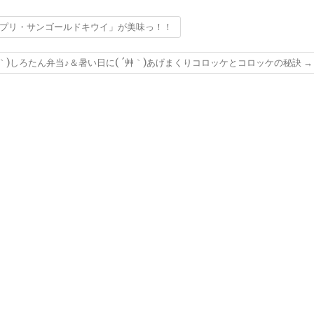
「ゼスプリ・サンゴールドキウイ」が美味っ！！
艸｀)しろたん弁当♪＆暑い日に( ´艸｀)あげまくりコロッケとコロッケの秘訣
→