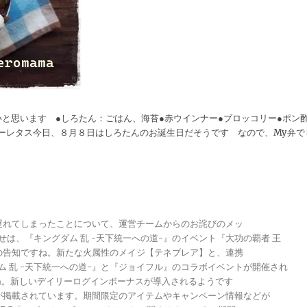
と思います ●しろたん：ごはん、海苔●赤ウインナー●ブロッコリー●ポン
ニーレタス今日、８月８日はしろたんのお誕生日だそうです なので、My弁で
が遅れてしまったことについて、運営チームからのお詫びのメッ
らせは、『キングダム 乱 -天下統一への道-』のイベント『大功の覇者 王
トの告知ですね。新たな火属性のメイジ【テネブレア】と、連携
グダム 乱 -天下統一への道-』と『ジョイフル』のコラボイベントが開催され
ですね。新しいデイリーログインボーナスが導入されるようです
報が掲載されています。期間限定のアイテムやキャンペーン情報などが