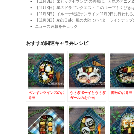
【11月8日】エピックセブン:この告知は、人気のアニ
【11月8日】星のドラゴンクエスト:このループふくび
【11月8日】イルーナ戦記オンライン:11月9日に行われ
【11月8日】Ash Tale-風の大陸-:アバターライ
ニュース速報をチェック
おすすめ関連キャラ弁レシピ
ペンギンツインズのお
うさぎボーイとうさぎ
節分のお弁当
弁当
ガールのお弁当