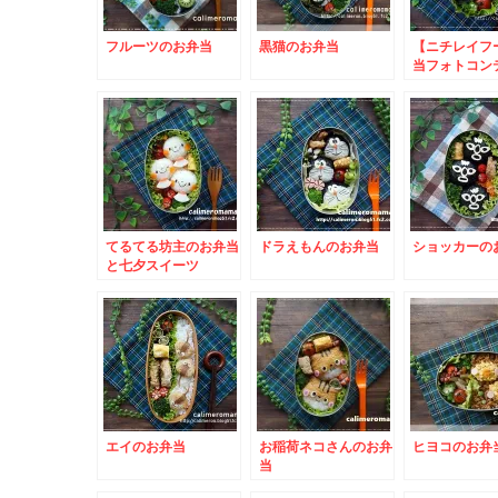
フルーツのお弁当
黒猫のお弁当
【ニチレイフ
当フォトコン
ト】 フクロ
当とこいのぼ
当
てるてる坊主のお弁当
ドラえもんのお弁当
ショッカーの
と七夕スイーツ
エイのお弁当
お稲荷ネコさんのお弁
ヒヨコのお弁
当