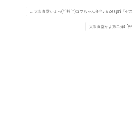
←
大衆食堂かよっ(*´艸`*)ゴマちゃん弁当♪＆Zespri
大衆食堂かよ第二弾( ´