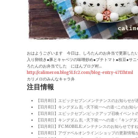
おはようございます 今日は、しろたんのお弁当で更新したい
入り卵焼き●豚とキャベツの味噌炒め●プチトマト●枝豆●サ
ろたんのお弁当でした にほんブログ村...
http://calimeron.blog51.fc2.com/blog-entry-4717.html
カリメロのみんなキャラ弁
注目情報
【11月8日】エピックセブン:メンテナンスのお知らせ
【11月8日】キングダム 乱 -天下統一への道-:このお知
【11月8日】エピックセブン:ピックアップ召喚イベン
【11月8日】キングダム 乱 -天下統一への道-:『キン
【11月8日】FC MOBILE:メンテナンスのお知らせ
【11月8日】アヴァベルオンライン:ショップの更新情