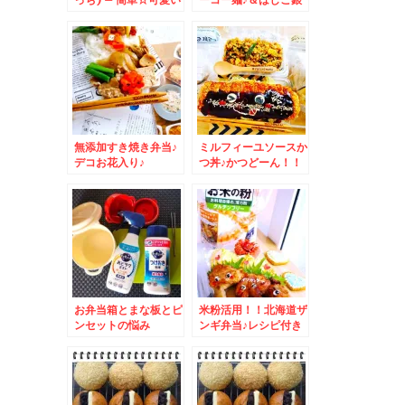
キャラ作り
座本店
無添加すき焼き弁当♪
ミルフィーユソースか
デコお花入り♪
つ丼♪かつどーん！！
＆道民ソウルフード
「みよしの餃子」ジャ
ンボ定食♪
お弁当箱とまな板とピ
米粉活用！！北海道ザ
ンセットの悩み
ンギ弁当♪レシピ付き
～。。。キュキュット
☆可愛いザンギ(*´艸
あとラクミストと つ
`*)
けおき粉末で解
決！！！