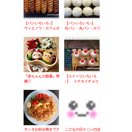
【パンいろいろ♪】
【パンいろいろ♪】
ヴィエノワ・カフェオ
白パン・丸パン・カフ
レパン・丸パン
ェオレパン
『赤ちゃんの部屋』寄
【スイーツいろいろ
稿♡
♪】 トナカイチョコ
ムース・焼きドーナツ
リース・抹茶寒天リー
ス
サンタお好み焼きでク
こどもの日☆こいのぼ