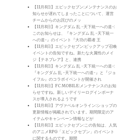
【11月8日】エピックセブン:メンテナンスのお
知らせが遅れてしまったことについて、運営
チームからのお詫びのメッ
【11月8日】キングダム 乱 -天下統一への道-:
このお知らせは、『キングダム 乱 -天下統一
への道-』のイベント『大功の覇者 王
【11月8日】エピックセブン:ピックアップ召喚
イベントの告知ですね。新たな火属性のメイ
ジ【テネブレア】と、連携
【11月8日】キングダム 乱 -天下統一への道-:
『キングダム 乱 -天下統一への道-』と『ジョ
イフル』のコラボイベントが開催され
【11月8日】FC MOBILE:メンテナンスのお知
らせですね。新しいデイリーログインボーナ
スが導入されるようです
【11月8日】アヴァベルオンライン:ショップの
更新情報が掲載されています。期間限定のア
イテムやキャンペーン情報などが
【11月8日】エピックセブン:この告知は、人気
のアニメRPG「エピックセブン」のイベント
に関するものです。期間