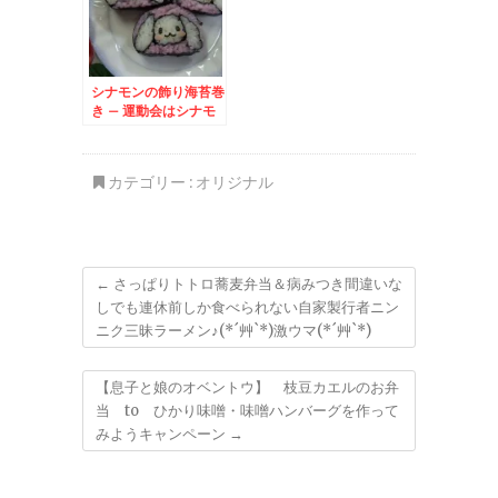
シナモンの飾り海苔巻
き – 運動会はシナモ
ロールのり巻き弁当♪
カテゴリー :
オリジナル
←
さっぱりトトロ蕎麦弁当＆病みつき間違いな
しでも連休前しか食べられない自家製行者ニン
ニク三昧ラーメン♪(*´艸`*)激ウマ(*´艸`*)
【息子と娘のオベントウ】 枝豆カエルのお弁
当 to ひかり味噌・味噌ハンバーグを作って
みようキャンペーン
→