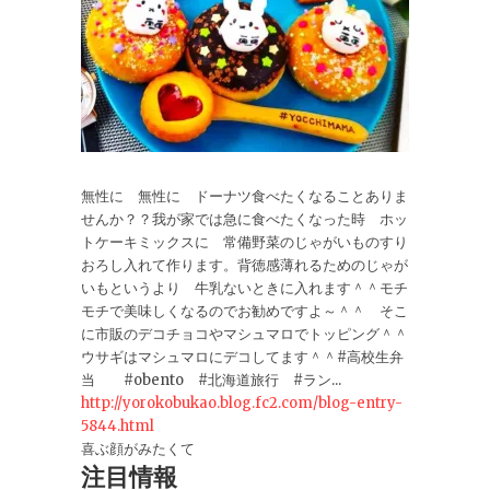
無性に 無性に ドーナツ食べたくなることありま
せんか？？我が家では急に食べたくなった時 ホッ
トケーキミックスに 常備野菜のじゃがいものすり
おろし入れて作ります。背徳感薄れるためのじゃが
いもというより 牛乳ないときに入れます＾＾モチ
モチで美味しくなるのでお勧めですよ～＾＾ そこ
に市販のデコチョコやマシュマロでトッピング＾＾
ウサギはマシュマロにデコしてます＾＾#高校生弁
当 #obento #北海道旅行 #ラン...
http://yorokobukao.blog.fc2.com/blog-entry-
5844.html
喜ぶ顔がみたくて
注目情報