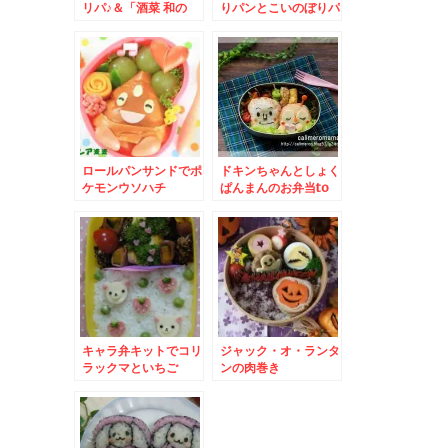
リパ♪＆「酒菜 和の
りパンとこいのぼりパ
香」さんの絶品「ぼう
イ
ぜ寿司」徳島料理♪メ
ニューbar＆姿
bar☆(*´艸`*)
ロールパンサンドでポ
ドキンちゃんとしょく
ケモンウソハチ
ぱんまんのお弁当to
バースデープレゼント
キャラ弁キットでコリ
ジャック・オ・ランタ
ラックマといちご
ンの肉巻き