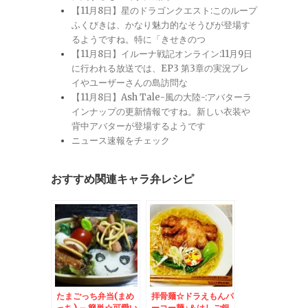
【11月8日】星のドラゴンクエスト:このループ
ふくびきは、かなり魅力的なそうびが登場す
るようですね。特に「きせきのつ
【11月8日】イルーナ戦記オンライン:11月9日
に行われる放送では、EP3 第3章の実況プレ
イやユーザーさんの島訪問な
【11月8日】Ash Tale-風の大陸-:アバターラ
インナップの更新情報ですね。新しい衣装や
背中アバターが登場するようです
ニュース速報をチェック
おすすめ関連キャラ弁レシピ
たまごっち弁当(まめ
拝骨麺☆ドラえもんパ
っち) – 簡単☆可愛い
ーコー麺♪＆はしご銀