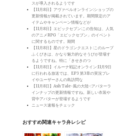
スが導入されるようです
【11月8日】アヴァベルオンライン:ショップの
更新情報が掲載されています。期間限定のア
イテムやキャンペーン情報などが
【11月8日】エピックセブン:この告知は、人気
のアニメRPG「エピックセブン」のイベント
に関するものです。期間
【11月8日】星のドラゴンクエスト:このループ
ふくびきは、かなり魅力的なそうびが登場す
るようですね。特に「きせきのつ
【11月8日】イルーナ戦記オンライン:11月9日
に行われる放送では、EP3 第3章の実況プレ
イやユーザーさんの島訪問な
【11月8日】Ash Tale-風の大陸-:アバターラ
インナップの更新情報ですね。新しい衣装や
背中アバターが登場するようです
ニュース速報をチェック
おすすめ関連キャラ弁レシピ