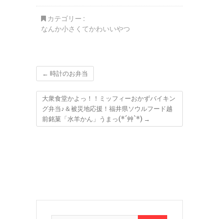
区「とも恵寿し」さん
部「そばの合田」の
「とも恵にぎり」コス
「もりそば駅弁」(*
カテゴリー :
パ最強絶品廻らないお
´艸`*)できたてなのよ
なんか小さくてかわいいやつ
寿司(*´艸`*) 今回数
～♪
の子入り♪♪
←
時計のお弁当
大衆食堂かよっ！！ミッフィーおかずバイキン
グ弁当♪＆被災地応援！福井県ソウルフード越
前銘菓「水羊かん」うまっ(*´艸`*)
→