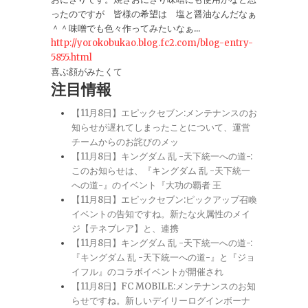
ったのですが 皆様の希望は 塩と醤油なんだなぁ
＾＾味噌でも色々作ってみたいなぁ...
http://yorokobukao.blog.fc2.com/blog-entry-
5855.html
喜ぶ顔がみたくて
注目情報
【11月8日】エピックセブン:メンテナンスのお
知らせが遅れてしまったことについて、運営
チームからのお詫びのメッ
【11月8日】キングダム 乱 -天下統一への道-:
このお知らせは、『キングダム 乱 -天下統一
への道-』のイベント『大功の覇者 王
【11月8日】エピックセブン:ピックアップ召喚
イベントの告知ですね。新たな火属性のメイ
ジ【テネブレア】と、連携
【11月8日】キングダム 乱 -天下統一への道-:
『キングダム 乱 -天下統一への道-』と『ジョ
イフル』のコラボイベントが開催され
【11月8日】FC MOBILE:メンテナンスのお知
らせですね。新しいデイリーログインボーナ