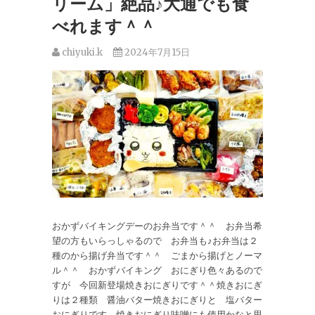
リーム」絶品♪大通でも食
べれます＾＾
chiyuki.k
2024年7月15日
おかずバイキングデーのお弁当です＾＾ お弁当希
望の方もいらっしゃるので お弁当も♪お弁当は２
種のから揚げ弁当です＾＾ ごまから揚げとノーマ
ル＾＾ おかずバイキング おにぎり色々あるので
すが 今回新登場焼きおにぎりです＾＾焼きおにぎ
りは２種類 醤油バター焼きおにぎりと 塩バター
おにぎりです。焼きおにぎり味噌にも使用かなと思