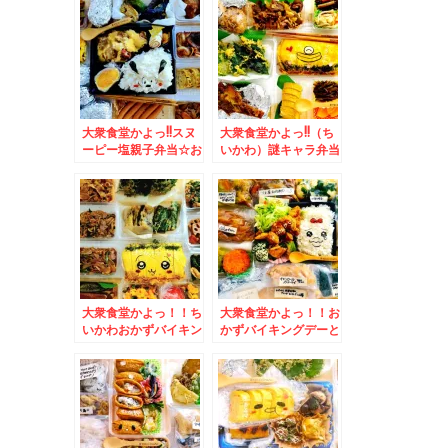
´艸`*)＆「路地裏カレ
「神谷バー」で「電気
ーサムライ平岸総本
ブラン」と「煮込み」
店」さんの「侍まつ
(*´艸`*)
り」「カキフライ、ブ
ロッコリー、チキン」
(*´艸`*)
大衆食堂かよっ!!スヌ
大衆食堂かよっ!!（ち
ーピー塩親子弁当☆お
いかわ）謎キャラ弁当
かずバイキング＆手稲
＆苫小牧「お食事処
前田「馬鹿値食堂」さ
竹葉亭」さんの「醤油
んの「カレーライス」
ラーメン」初めての
３５０円でこの量とお
味！！(*´艸`*)
味ってΣ(ﾟДﾟ)
大衆食堂かよっ！！ち
大衆食堂かよっ！！お
いかわおかずバイキン
かずバイキングデーと
グ＆「天ぷら倶楽部」
おぱんちゅうさぎ弁当
千歳店さんの「野菜天
＆簡単だけど病みつき
ぷら定食」と外せない
になる朝ごはんレシピ
絶品「塩辛」店舗限定
♪レタス納豆ど～ん♪(*
(*´艸`*)
´艸`*)