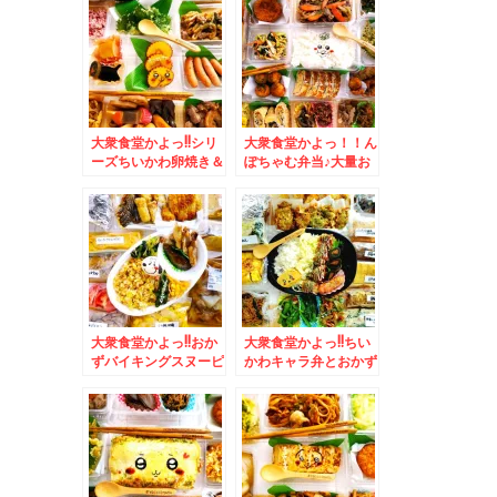
り「おろしそば」が好
ン」のお料理が凄すぎ
き(*´艸`*)
るっ！！
大衆食堂かよっ!!シリ
大衆食堂かよっ！！ん
ーズちいかわ卵焼き＆
ぽちゃむ弁当♪大量お
広島県モーニング「ツ
かず＆広島県モーニン
バイG線」さんの「サ
グ「ゲートイン」さん
ンドイッチモーニン
の「モーニングセッ
グ」
ト」お洒落で盛りだく
さん(*´艸`*)
大衆食堂かよっ!!おか
大衆食堂かよっ!!ちい
ずバイキングスヌーピ
かわキャラ弁とおかず
ー弁当♪＆菊水「味処
バイキング弁当＆月形
三平」さんの「塩ラー
町「popoteポポッ
メン」がやっぱり美味
ト」さんの「しょうが
しすぎるっ(*´艸`*)
焼き定食」(*´艸`*)