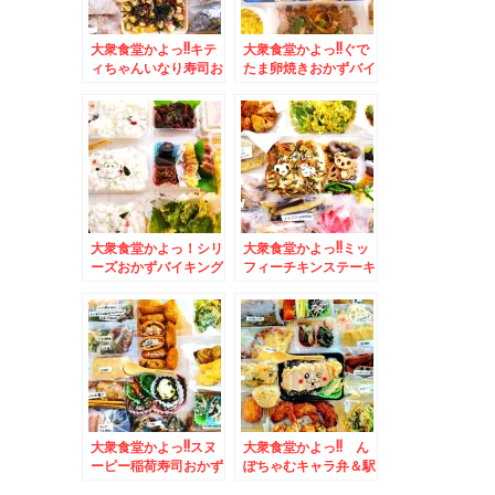
大衆食堂かよっ!!キテ
大衆食堂かよっ!!ぐで
ィちゃんいなり寿司お
たま卵焼きおかずバイ
かずバイキング＆中山
キング弁当＆「貝出汁
峠「峠の茶屋」の「あ
中華そば 竹祥」さん
げいも」こちらは無料
の「特製貝出汁中華そ
トッピングが充実(*
ば」「貝めし」身体に
´艸`*)
染みわたる～(*´艸`*)
大衆食堂かよっ！シリ
大衆食堂かよっ!!ミッ
ーズおかずバイキング
フィーチキンステーキ
弁当＆吉祥寺でピザと
弁当＆「そば処 信州
いえば「トニーズピ
庵」さんの「辛子明太
ザ」の「フレッシュト
のり弁当」＆「なめこ
マトピザ」(*´艸`*)
そば温」ネギ食べ放題
がありがたい～
大衆食堂かよっ!!スヌ
大衆食堂かよっ!! ん
ーピー稲荷寿司おかず
ぽちゃむキャラ弁＆駅
バイキング弁当＆白石
弁蕎麦弁当発祥の長万