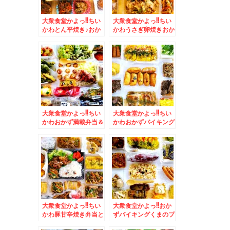
大衆食堂かよっ!!ちい
大衆食堂かよっ!!ちい
かわとん平焼き♪おか
かわうさぎ卵焼きおか
ず満載＆「熱烈中華食
ず満載＆ココにあるん
堂 日高屋」さんの
だΣ(ﾟДﾟ)「ラーメン
「タンメン」近くに日
の店 えぞっこ」さん
高屋さんが欲しい件(*
の「野菜醤油ラーメ
´艸`*)
ン」(*´艸`*)
大衆食堂かよっ!!ちい
大衆食堂かよっ!!ちい
かわおかず満載弁当＆
かわおかずバイキング
東札幌「助六」さんの
弁当＆「弟子屈ラーメ
「金曜日のサンドイッ
ン」さんの「海老ラー
チ３００円」と「コロ
メン」「味噌味」食べ
ッケ５０円」Σ（・
たよ～(*´艸`*)
□・；）
大衆食堂かよっ!!ちい
大衆食堂かよっ!!おか
かわ豚甘辛焼き弁当と
ずバイキングくまのプ
おかずバイキング(*
ーさん弁当♪＆浅草