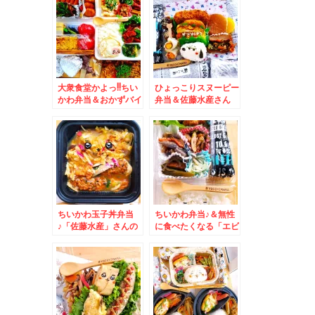
大衆食堂かよっ!!ちい
ひょっこりスヌーピー
かわ弁当＆おかずバイ
弁当＆佐藤水産さん
キング＆北海道が誇る
「サーモンファクトリ
駅弁「弁菜亭」さんの
ー」の手まり筋子おに
「本店」でいただく
ぎりが絶品！！！
「かつとじ定食」(*
´艸`*)あったか出来立
てかに飯もお勧めで
す！
ちいかわ玉子丼弁当
ちいかわ弁当♪＆無性
♪「佐藤水産」さんの
に食べたくなる「エビ
「でか手まり筋子おに
ナスチリ炒め」(*´艸
ぎり」「たらこおにぎ
`*)
り」「海鮮パフェ」
徒歩圏にできたぁぁぁ
(´；ω；`)ｳｩｩ