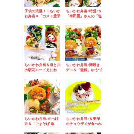
子供の浪漫！！ちいか
ちいかわ弁当♪特盛♪＆
わ弁当＆「ガスト豊平
「半田屋」さんの「塩
店」さんで「鰻丼」
タンメン」が美味しく
Σ(ﾟДﾟ)そして美味(*
てボリューミーな件
´艸`*)
ちいかわ弁当＆道と川
ちいかわ弁当♪卵焼き
の駅花ロードえにわ
デコ＆「遊鶴」ゆうづ
[えにぱん」さんの
るさんの「日替わりラ
「かぼちゃプリンパ
ンチ」おろしそば最強
ン」(*´艸`*)
☆
ちいかわ弁当♪のっけ
ちいかわ弁当♪＆美深
弁＆「ごまそば 遊
のチョウザメが食べれ
鶴」さんの「日替わり
るっ！！隠れ家名店
ランチ」♪は、やっぱ
「パパクックキッチ