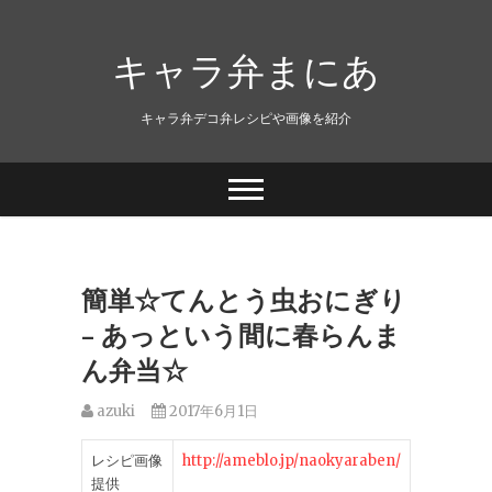
キャラ弁まにあ
キャラ弁デコ弁レシピや画像を紹介
簡単☆てんとう虫おにぎり
– あっという間に春らんま
ん弁当☆
azuki
2017年6月1日
レシピ画像
http://ameblo.jp/naokyaraben/
提供