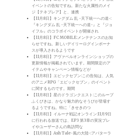
イベントの告知ですね。新たな火属性のメイ
ジ【テネブレア】と、連携
【11月8日】キングダム 乱 -天下統一への道-:
『キングダム 乱 -天下統一への道-』と『ジョ
イフル』のコラボイベントが開催され
【11月8日】FC MOBILE:メンテナンスのお知
らせですね。新しいデイリーログインボーナ
スが導入されるようです
【11月8日】アヴァベルオンライン:ショップの
更新情報が掲載されています。期間限定のア
イテムやキャンペーン情報などが
【11月8日】エピックセブン:この告知は、人気
のアニメRPG「エピックセブン」のイベント
に関するものです。期間
【11月8日】星のドラゴンクエスト:このループ
ふくびきは、かなり魅力的なそうびが登場す
るようですね。特に「きせきのつ
【11月8日】イルーナ戦記オンライン:11月9日
に行われる放送では、EP3 第3章の実況プレ
イやユーザーさんの島訪問な
【11月8日】Ash Tale-風の大陸-:アバターラ