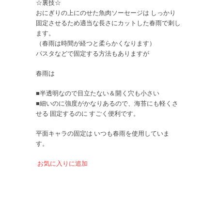
☆裏技☆
おにぎりの上にのせた魚肉ソーセージは しっかり
固定させるため適当な長さにカットした春雨で刺し
ます。
（春雨は時間が経つと柔らかくなります）
パスタなどで固定する方法もありますが
春雨は
■半透明なので目立たない＆開く穴も小さい
■細いのに強度がかなりあるので、海苔にも軽くさ
せる 固定するのに すごく便利です。
平面キャラの固定は いつも春雨を使用していま
す。
お気に入りに追加