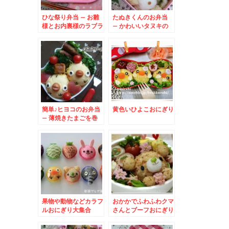
ひな祭り弁当 – お雛
たぬきくんのお弁当
様とお内裏様のラブラ
– かわいいタヌキの
ブ弁当♪
全身キャラ★
簡単♪ヒヨコのお弁当
黄色いひよこおにぎり
– 薄焼きたまごを巻
いたおにぎり★
果物や動物などカラフ
おかかでふわふわクマ
ルおにぎり大集合
さんとブーフおにぎり