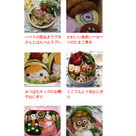
ハートの型ぬきでブタ
かわいい魚肉ソーセー
さんとはんぺんラブレ
ジのたまご巻き
ター
みつばちキッズのお帽
ミニてんとう虫おにぎ
子おにぎり
り