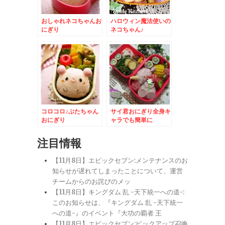
おしゃれネコちゃんお
ハロウィン魔法使いの
にぎり
ネコちゃん♪
コロコロ♪ぶたちゃん
サイ君おにぎり全身キ
おにぎり
ャラでも簡単に
注目情報
【11月8日】エピックセブン:メンテナンスのお
知らせが遅れてしまったことについて、運営
チームからのお詫びのメッ
【11月8日】キングダム 乱 -天下統一への道-:
このお知らせは、『キングダム 乱 -天下統一
への道-』のイベント『大功の覇者 王
【11月8日】エピックセブン:ピックアップ召喚