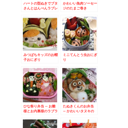
ハートの型ぬきでブタ
かわいい魚肉ソーセー
さんとはんぺんラブレ
ジのたまご巻き
ター
みつばちキッズのお帽
ミニてんとう虫おにぎ
子おにぎり
り
ひな祭り弁当 – お雛
たぬきくんのお弁当
様とお内裏様のラブラ
– かわいいタヌキの
ブ弁当♪
全身キャラ★