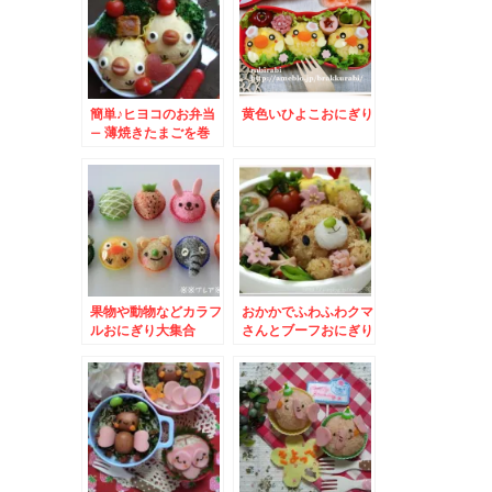
簡単♪ヒヨコのお弁当
黄色いひよこおにぎり
– 薄焼きたまごを巻
いたおにぎり★
果物や動物などカラフ
おかかでふわふわクマ
ルおにぎり大集合
さんとブーフおにぎり