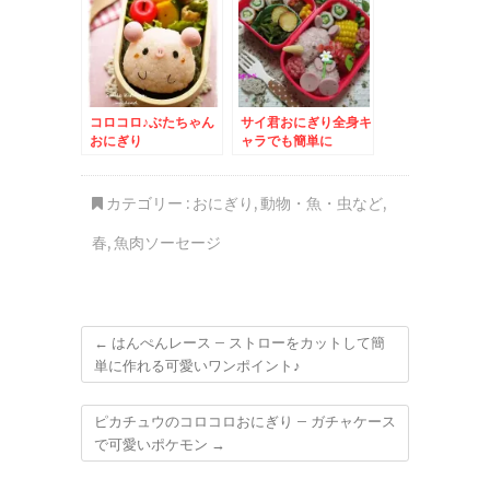
コロコロ♪ぶたちゃん
サイ君おにぎり全身キ
おにぎり
ャラでも簡単に
カテゴリー :
おにぎり
,
動物・魚・虫など
,
春
,
魚肉ソーセージ
←
はんぺんレース – ストローをカットして簡
単に作れる可愛いワンポイント♪
ピカチュウのコロコロおにぎり – ガチャケース
で可愛いポケモン
→