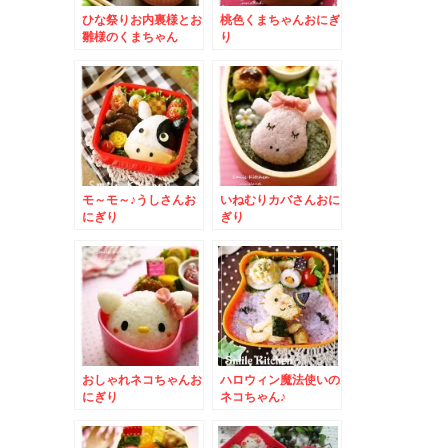
ひな祭りお内裏様とお
桃色くまちゃんおにぎ
雛様のくまちゃん
り
モ～モ～♪うしさんお
いねむりカバさんおに
にぎり
ぎり
おしゃれネコちゃんお
ハロウィン魔法使いの
にぎり
ネコちゃん♪