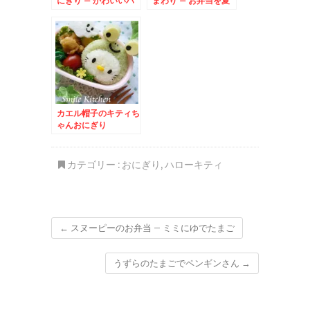
にぎり – かわいいハ
まわり – お弁当を夏
ローキティ弁当
まっさかりに演出する
お花☆
カエル帽子のキティち
ゃんおにぎり
カテゴリー :
おにぎり
,
ハローキティ
←
スヌーピーのお弁当 – ミミにゆでたまご
うずらのたまごでペンギンさん
→