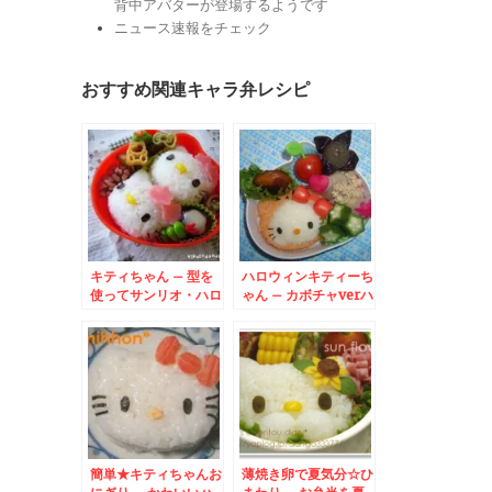
背中アバターが登場するようです
ニュース速報をチェック
おすすめ関連キャラ弁レシピ
キティちゃん – 型を
ハロウィンキティーち
使ってサンリオ・ハロ
ゃん – カボチャverハ
ーキティおにぎり☆
ローキティ
簡単★キティちゃんお
薄焼き卵で夏気分☆ひ