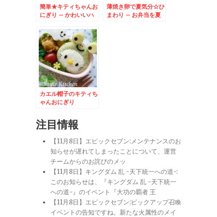
簡単★キティちゃんお
薄焼き卵で夏気分☆ひ
にぎり – かわいいハ
まわり – お弁当を夏
ローキティ弁当
まっさかりに演出する
お花☆
カエル帽子のキティち
ゃんおにぎり
注目情報
【11月8日】エピックセブン:メンテナンスのお
知らせが遅れてしまったことについて、運営
チームからのお詫びのメッ
【11月8日】キングダム 乱 -天下統一への道-:
このお知らせは、『キングダム 乱 -天下統一
への道-』のイベント『大功の覇者 王
【11月8日】エピックセブン:ピックアップ召喚
イベントの告知ですね。新たな火属性のメイ