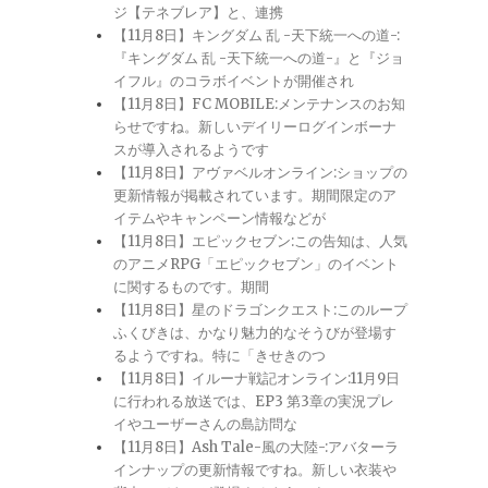
ジ【テネブレア】と、連携
【11月8日】キングダム 乱 -天下統一への道-:
『キングダム 乱 -天下統一への道-』と『ジョ
イフル』のコラボイベントが開催され
【11月8日】FC MOBILE:メンテナンスのお知
らせですね。新しいデイリーログインボーナ
スが導入されるようです
【11月8日】アヴァベルオンライン:ショップの
更新情報が掲載されています。期間限定のア
イテムやキャンペーン情報などが
【11月8日】エピックセブン:この告知は、人気
のアニメRPG「エピックセブン」のイベント
に関するものです。期間
【11月8日】星のドラゴンクエスト:このループ
ふくびきは、かなり魅力的なそうびが登場す
るようですね。特に「きせきのつ
【11月8日】イルーナ戦記オンライン:11月9日
に行われる放送では、EP3 第3章の実況プレ
イやユーザーさんの島訪問な
【11月8日】Ash Tale-風の大陸-:アバターラ
インナップの更新情報ですね。新しい衣装や