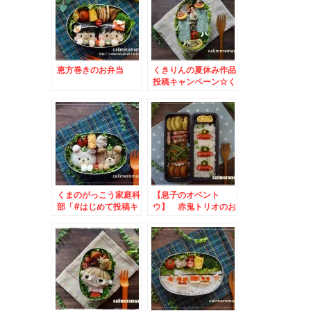
恵方巻きのお弁当
くきりんの夏休み作品
投稿キャンペーン☆く
きりんのお弁当
くまのがっこう家庭科
【息子のオベント
部「#はじめて投稿キ
ウ】 赤鬼トリオのお
ャンペーン」☆ジャッ
弁当 to オリゴの
キーのお弁当
おかげフォロー＆投稿
キャンペーン