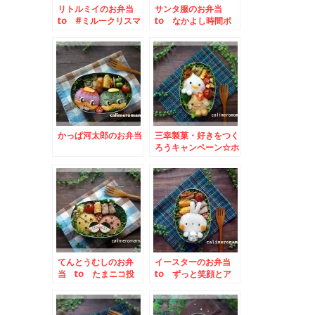
リトルミイのお弁当
サンタ服のお弁当
to #ミルークリスマ
to なかよし時間ボ
スキャンペーン
ンタンアメ写真投稿キ
ャンペーン
かっぱ河太郎のお弁当
三幸製菓・好きをつく
ろうキャンペーン☆ホ
ワミルのお弁当
てんとうむしのお弁
イースターのお弁当
当 to たまニコ投
to ずっと笑顔とア
稿キャンペーン
ルフォートキャンペー
ン