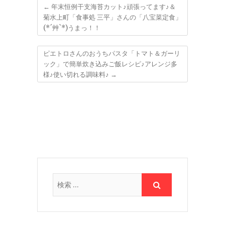
←
年末恒例干支海苔カット♪頑張ってます♪＆
菊水上町「食事処 三平」さんの「八宝菜定食」
(*´艸`*)うまっ！！
ピエトロさんのおうちパスタ「トマト＆ガーリ
ック」で簡単炊き込みご飯レシピ♪アレンジ多
様♪使い切れる調味料♪
→