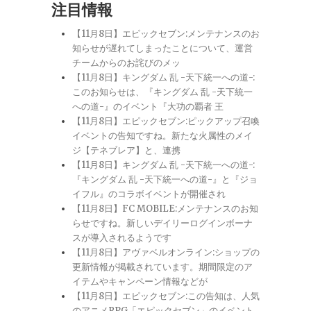
注目情報
【11月8日】エピックセブン:メンテナンスのお
知らせが遅れてしまったことについて、運営
チームからのお詫びのメッ
【11月8日】キングダム 乱 -天下統一への道-:
このお知らせは、『キングダム 乱 -天下統一
への道-』のイベント『大功の覇者 王
【11月8日】エピックセブン:ピックアップ召喚
イベントの告知ですね。新たな火属性のメイ
ジ【テネブレア】と、連携
【11月8日】キングダム 乱 -天下統一への道-:
『キングダム 乱 -天下統一への道-』と『ジョ
イフル』のコラボイベントが開催され
【11月8日】FC MOBILE:メンテナンスのお知
らせですね。新しいデイリーログインボーナ
スが導入されるようです
【11月8日】アヴァベルオンライン:ショップの
更新情報が掲載されています。期間限定のア
イテムやキャンペーン情報などが
【11月8日】エピックセブン:この告知は、人気
のアニメRPG「エピックセブン」のイベント