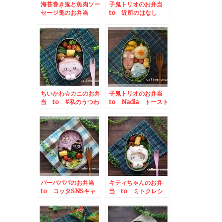
海苔巻き鬼と魚肉ソー
子鬼トリオのお弁当
セージ鬼のお弁当
to 近所のはなし
お年玉企画
ちいかわ☆カニのお弁
子鬼トリオのお弁当
当 to #私のうつわ
to Nadia トースト
自慢投稿キャンペーン
スプレッドを使って野
菜料理を作ってみた！
投稿キャンペーン
バーバパパのお弁当
キティちゃんのお弁
to コッタSNSキャ
当 to ミトクレシ
ンペーン
ピ投稿キャンペーン