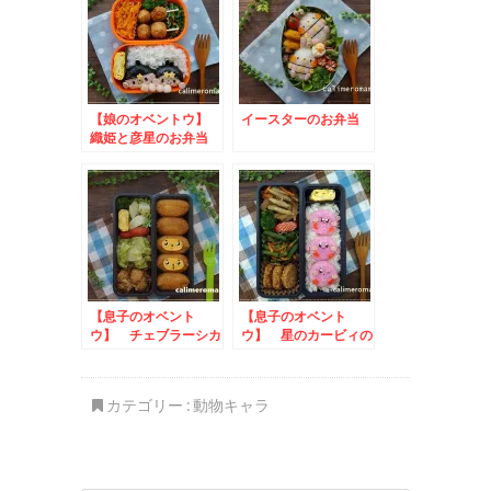
【娘のオベントウ】
イースターのお弁当
織姫と彦星のお弁当
to ジャムで朝トース
トキャンペーン
【息子のオベント
【息子のオベント
ウ】 チェブラーシカ
ウ】 星のカービィの
のお弁当 to アイ
お弁当 to ヤマサ
スな瞬間2023！写真
これ！うま!!Twitter
投稿キャンペーン
キャンペーン
カテゴリー :
動物キャラ