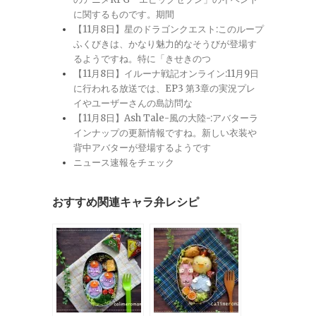
に関するものです。期間
【11月8日】星のドラゴンクエスト:このループ
ふくびきは、かなり魅力的なそうびが登場す
るようですね。特に「きせきのつ
【11月8日】イルーナ戦記オンライン:11月9日
に行われる放送では、EP3 第3章の実況プレ
イやユーザーさんの島訪問な
【11月8日】Ash Tale-風の大陸-:アバターラ
インナップの更新情報ですね。新しい衣装や
背中アバターが登場するようです
ニュース速報をチェック
おすすめ関連キャラ弁レシピ