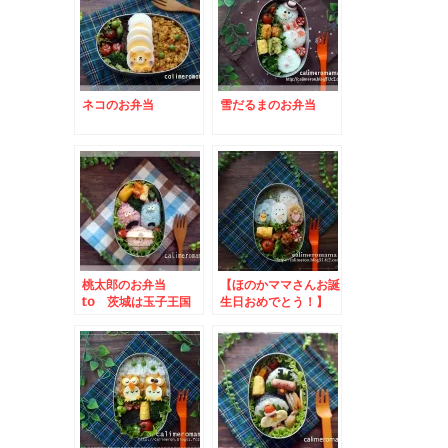
ネコのお弁当
雪だるまのお弁当
桃太郎のお弁当
【ほのかママさんお誕
to 茨城は玉子王国
生日おめでとう！】
SNS料理投稿キャン
すみっコぐらしのお弁
ペーン
当