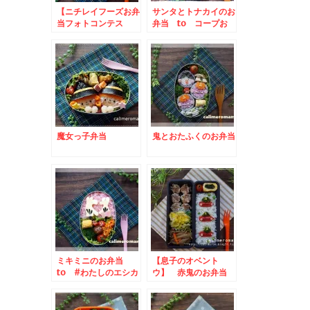
【ニチレイフーズお弁
サンタとトナカイのお
当フォトコンテス
弁当 to コープお
ト】 フクロウのお弁
きなわレシピチャレン
当とこいのぼりのお弁
ジ
当
魔女っ子弁当
鬼とおたふくのお弁当
ミキミニのお弁当
【息子のオベント
to #わたしのエシカ
ウ】 赤鬼のお弁当
ルあいちInstagram
投稿キャンペーン